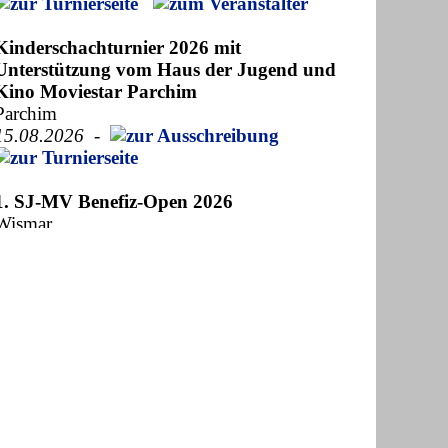
Kinderschachturnier 2026 mit
Unterstützung vom Haus der Jugend und
Kino Moviestar Parchim
Parchim
15.08.2026
-
1. SJ-MV Benefiz-Open 2026
Wismar
28.08.2026
-
19. VCH-Open / 15. offene
Kreiseinzelmeisterschaft Vorpommern-
Greifswald
Greifswald
28.08.2026
-