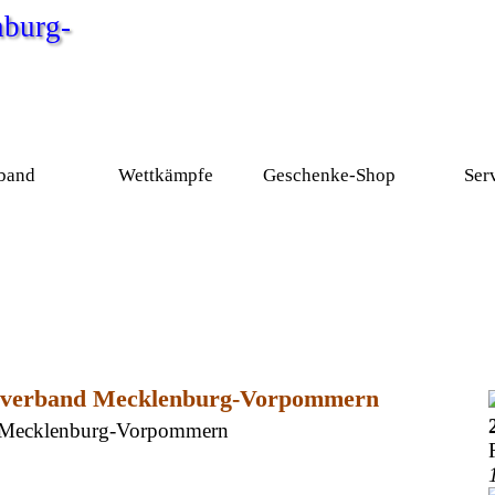
burg-
Menü überspringen
band
Wettkämpfe
Geschenke-Shop
Ser
▼
▼
▼
chverband Mecklenburg-Vorpommern