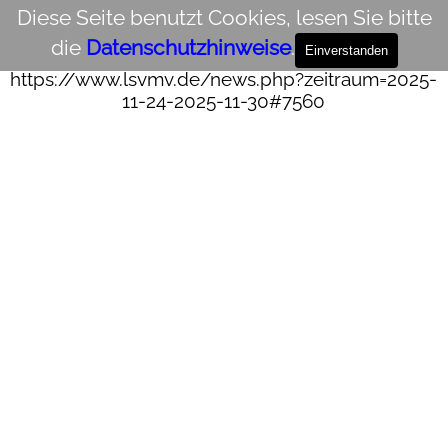
Direkt zum Seiteninhalt
Zum Verlinken auf diesen
NEWS-Beitrag
bitte
Diese Seite benutzt Cookies, lesen Sie bitte
diesen Link verwenden:
die
Datenschutzhinweise
.
Einverstanden
https://www.lsvmv.de/news.php?zeitraum=2025-
11-24-2025-11-30#7560