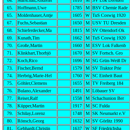
64.
Marschall,Andreas
1616
M
SV Lok Dresden
65.
Hoffmann,Uwe
1785
M
BSV Chemie Rade
65.
Moldenhauer,Antje
1605
W
TuS Coswig 1920
67.
Fuchs,Sebastian
1650
M
USV TU Dresden
68.
Schieferdecker,Ma
1815
M
SV Ottendorf-Ok
69.
Kunath,Tim
1662
M
TuS Coswig 1920
70.
Große,Martin
1660
M
ESV Lok Falkenb
71.
Klinkhart,Thorbjö
1670
M
SV Fortsch. Gro
72.
Koch,Rico
1696
M
SG Grün-Weiß Dr
73.
Fischer,Bernd
1579
M
SV Traktor Prie
74.
Herbrig,Marie-Hel
1760
W
SC Einheit Baut
75.
Göhler,Clemens
1655
M
TV Freiberg 184
76.
Bulano,Alexander
1491
M
Löbauer SV
77.
Reiser,Ralf
1558
M
Schachunion Ber
78.
Küpper,Martin
1917
M
SC Fulda
79.
Schilay,Lorenz
1748
M
SK Neumarkt e.V
80.
Rönsch,Georg
1632
M
SV Görlitz 1990
81.
Gebhardt,Christin
1637
W
SF Friedrichsha