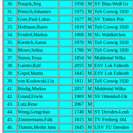
30.
Naujok,Jörg
1958
M
SV Blau-Weiß Gr
31.
Pönisch,Johannes
1975
M
TuS Coswig 1920
32.
Gose,Paul-Lukas
1677
M
SV Traktor Prie
33.
Hofmann,Rares
1819
M
TuS Coswig 1920
34.
Fenderl,Markus
1808
M
SG Waldkirchen
35.
Kieslich,Aaron
1970
M
TuS Coswig 1920
36.
Moses,Selina
1788
W
TuS Coswig 1920
37.
Simon,Tessa
1854
W
Muldental Wilka
38.
Gander,Ralf
2055
M
ESV Lok Falkenb
39.
Göpel,Martin
1845
M
ESV Lok Falkenb
39.
von Koslowski,Utz
1811
M
TuS Coswig 1920
41.
Bindig,Markus
2057
M
Muldental Wilka
42.
Grund,Erwin
1909
M
SV Ottendorf-Ok
43.
Lutz,Rene
2067
M
44.
Wong,Gengchun
1748
M
SV Dresden-Leub
45.
Zimmermann,Falk
1815
M
TV Freiberg 184
46.
Thamm,Merlin Jann
1845
M
USV TU Dresden