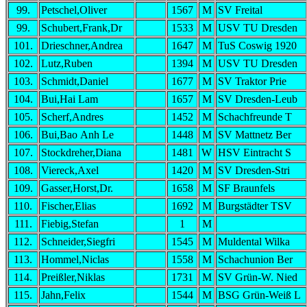
99.
Petschel,Oliver
1567
M
SV Freital
99.
Schubert,Frank,Dr
1533
M
USV TU Dresden
101.
Drieschner,Andrea
1647
M
TuS Coswig 1920
102.
Lutz,Ruben
1394
M
USV TU Dresden
103.
Schmidt,Daniel
1677
M
SV Traktor Prie
104.
Bui,Hai Lam
1657
M
SV Dresden-Leub
105.
Scherf,Andres
1452
M
Schachfreunde T
106.
Bui,Bao Anh Le
1448
M
SV Mattnetz Ber
107.
Stockdreher,Diana
1481
W
HSV Eintracht S
108.
Viereck,Axel
1420
M
SV Dresden-Stri
109.
Gasser,Horst,Dr.
1658
M
SF Braunfels
110.
Fischer,Elias
1692
M
Burgstädter TSV
111.
Fiebig,Stefan
1
M
112.
Schneider,Siegfri
1545
M
Muldental Wilka
113.
Hommel,Niclas
1558
M
Schachunion Ber
114.
Preißler,Niklas
1731
M
SV Grün-W. Nied
115.
Jahn,Felix
1544
M
BSG Grün-Weiß L