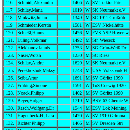
116.
Schmidt,Alexandra
1466
W
SV Traktor Prie
117.
Schilay,Maria
1019
W
SK Neumarkt e.V
118.
Minkwitz,Julian
1349
M
SC 1911 Großröh
119.
Schmieder,Kerstin
1581
W
ESV Nickelhütte
120.
Schießl,Hanns
1456
M
FVS ASP Hoyersw
121.
Lüling,Volkmar
1492
M
Sfr. Wieseck
122.
Alekhanov,Jannis
1753
M
SG Grün-Weiß Dr
123.
Näser,Wotan
1230
M
SC Riesa
124.
Schilay,Andre
1629
M
SK Neumarkt e.V
125.
Perekhozhuk,Maksy
1743
M
USV Volksbank H
126.
Seibt,Artur
1691
M
SV Görlitz 1990
127.
Frübing,Simone
1591
W
TuS Coswig 1920
128.
Noack,Philipp
1402
M
SV Görlitz 1990
129.
Beyer,Holger
1719
M
BSV 63 Chemie W
130.
Rasch,Wolfgang,Dr
1544
M
ESV Lok Meining
131.
Hagenbeck-H.,Lara
1470
W
SV 1919 Grimma
132.
Richter,Philipp
1466
M
SV Dresden-Stri