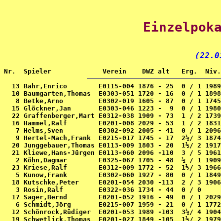
Einzelpok
(22.0
  13 Bahr,Enrico        E0115-004 1876 - 25  0 / 1 1989
  10 Baumgarten,Thomas  E0303-051 1720 - 16  0 / 1 1898
   8 Betke,Arno         E0302-019 1605 - 87  0 / 1 1745
  15 Glöckner,Jan       E0303-046 1223 -  9  0 / 1 1980
  22 Graffenberger,Mart E0312-038 1909 - 73  1 / 2 1739
  16 Hammel,Ralf        E0201-008 2029 - 53  1 / 2 1831
   7 Helms,Sven         E0302-092 2005 - 41  0 / 1 2096
   9 Hertel-Mach,Frank  E0215-017 1745 - 17  2½/ 3 1874
  20 Junggebauer,Thomas E0113-009 1803 - 20  1½/ 2 1917
  21 Kliewe,Hans-Jürgen E0113-060 2096 -110  3 / 5 1961
   2 Köhn,Dagmar        E0325-067 1705 - 48  ½ / 1 1909
  23 Kriese,Ralf        E0312-009 1772 - 52  1½/ 3 1966
   5 Kunow,Frank        E0302-060 1927 - 80  0 / 1 1849
  18 Kutschke,Peter     E0201-054 2030 -113  2 / 3 1906
   3 Rosin,Ralf         E0322-036 1734 - 44  0 / 0     
  17 Sager,Bernd        E0201-052 1916 - 49  0 / 1 2029
   6 Schmidt,Jörg       E0215-007 1959 - 21  0 / 1 1772
  12 Schönrock,Rüdiger  E0201-053 1989 -103  3½/ 4 1904
  19 Schwetlick,Thomas  E0201-027 1849 -105  1½/ 2 1979