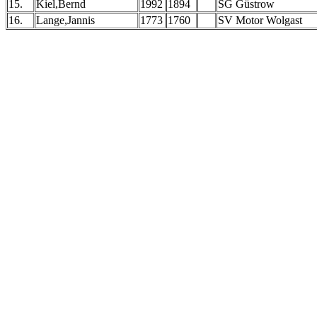
15.
Kiel,Bernd
1992
1894
SG Güstrow
16.
Lange,Jannis
1773
1760
SV Motor Wolgast