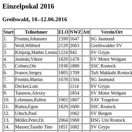
Einzelpokal 2016
Greifswald, 10.-12.06.2016
Start
Teilnehmer
ELO
NWZ
Att
Verein/Ort
1.
Fromm,Johannes
1599
1647
SG Jasmund
2.
Woll,Wilfried
2129
2063
Greifswalder SV
3.
Klöpzig,Mathis Lenna
1224
942
SV Gryps
4.
Jasinski,Viktor
1829
1478
SV Motor Wolgast
5.
Celmer,Ole
1938
1889
SSC Rostock
6.
Ivanov,Sergey
1805
1709
TuS Makkabi Rostoc
7.
Fromm,Marius
1678
1504
SG Jasmund
8.
Decker,Lutz
1114
SV Gryps
9.
Tarasow,Alexey
1854
SV Motor Wolgast
10.
Lehmann,Ruben
1965
1867
SAV Torgelow
11.
Raitza,Egon
1829
1600
SSC Rostock
12.
Ultsch,Paul
1062
SV Bergen
13.
Möller,Peter,Dr.
2064
1969
HSG Uni Rostock
14.
Mauser,Tassilo Tino
1851
1682
SV Gryps