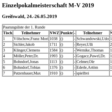
Einzelpokalmeisterschaft M-V 2019
Greifswald, 24.-26.05.2019
Paarungsliste der 1. Runde
Tisch
Teilnehmer
NWZ
Punkte
-
Teilnehmer
1
Völschow,Franz Mori
1038
()
-
Schwandowski,Udo
1
2
Sichler,Jakob
1711
()
-
Reyer,Ulli
2
3
Klinger,Clemens
1584
()
-
Wernike,Thomas
1
4
Möller,Peter,Dr.
1993
()
-
Gogacz,Pawel,Dr.
1
5
Bohndorf,Jonas
1113
()
-
Celmer,Ole
1
6
Bohndorf,Tobias
1376
()
-
Ederle,Artöm
1
7
Patzenhauer,Max
1910
()
-
spielfrei