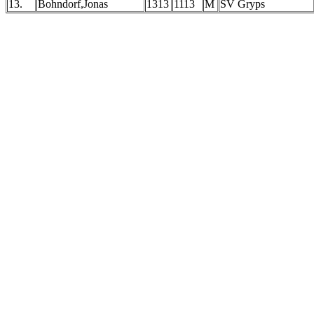
13.
Bohndorf,Jonas
1313
1113
M
SV Gryps