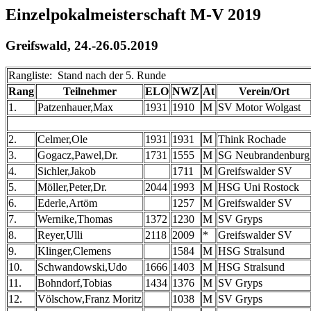
Einzelpokalmeisterschaft M-V 2019
Greifswald, 24.-26.05.2019
Rangliste: Stand nach der 5. Runde
Rang
Teilnehmer
ELO
NWZ
At
Verein/Ort
1.
Patzenhauer,Max
1931
1910
M
SV Motor Wolgast
2.
Celmer,Ole
1931
1931
M
Think Rochade
3.
Gogacz,Pawel,Dr.
1731
1555
M
SG Neubrandenburg
4.
Sichler,Jakob
1711
M
Greifswalder SV
5.
Möller,Peter,Dr.
2044
1993
M
HSG Uni Rostock
6.
Ederle,Artöm
1257
M
Greifswalder SV
7.
Wernike,Thomas
1372
1230
M
SV Gryps
8.
Reyer,Ulli
2118
2009
*
Greifswalder SV
9.
Klinger,Clemens
1584
M
HSG Stralsund
10.
Schwandowski,Udo
1666
1403
M
HSG Stralsund
11.
Bohndorf,Tobias
1434
1376
M
SV Gryps
12.
Völschow,Franz Moritz
1038
M
SV Gryps