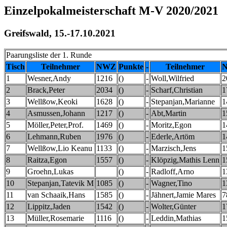
Einzelpokalmeisterschaft M-V 2020/2021
Greifswald, 15.-17.10.2021
Paarungsliste der 1. Runde
Tisch
Teilnehmer
NWZ
Punkte
-
Teilnehmer
1
Wesner,Andy
1216
()
-
Woll,Wilfried
2
2
Brack,Peter
2034
()
-
Scharf,Christian
1
3
Wellßow,Keoki
1628
()
-
Stepanjan,Marianne
1
4
Asmussen,Johann
1217
()
-
Abt,Martin
1
5
Möller,Peter,Prof.
1469
()
-
Moritz,Egon
1
6
Lehmann,Ruben
1976
()
-
Ederle,Artöm
1
7
Wellßow,Lio Keanu
1133
()
-
Marzisch,Jens
1
8
Raitza,Egon
1557
()
-
Klöpzig,Mathis Lenn
1
9
Groehn,Lukas
()
-
Radloff,Arno
1
10
Stepanjan,Tatevik M
1085
()
-
Wagner,Tino
1
11
van Schaaik,Hans
1585
()
-
Jähnert,Jamie Mares
7
12
Lippitz,Jaden
1542
()
-
Wolter,Günter
1
13
Müller,Rosemarie
1116
()
-
Leddin,Mathias
1