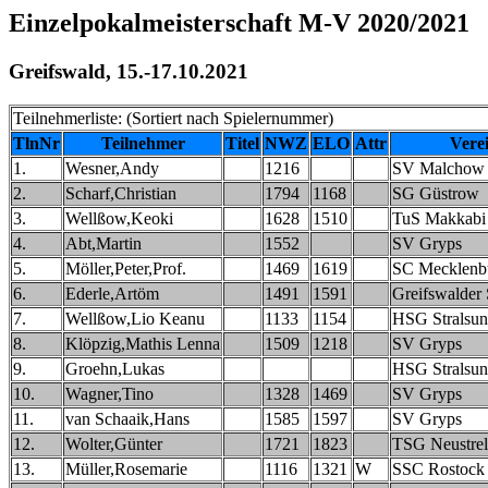
Einzelpokalmeisterschaft M-V 2020/2021
Greifswald, 15.-17.10.2021
Teilnehmerliste: (Sortiert nach Spielernummer)
TlnNr
Teilnehmer
Titel
NWZ
ELO
Attr
Vere
1.
Wesner,Andy
1216
SV Malchow
2.
Scharf,Christian
1794
1168
SG Güstrow
3.
Wellßow,Keoki
1628
1510
TuS Makkabi
4.
Abt,Martin
1552
SV Gryps
5.
Möller,Peter,Prof.
1469
1619
SC Mecklenbu
6.
Ederle,Artöm
1491
1591
Greifswalder
7.
Wellßow,Lio Keanu
1133
1154
HSG Stralsu
8.
Klöpzig,Mathis Lenna
1509
1218
SV Gryps
9.
Groehn,Lukas
HSG Stralsu
10.
Wagner,Tino
1328
1469
SV Gryps
11.
van Schaaik,Hans
1585
1597
SV Gryps
12.
Wolter,Günter
1721
1823
TSG Neustrel
13.
Müller,Rosemarie
1116
1321
W
SSC Rostock