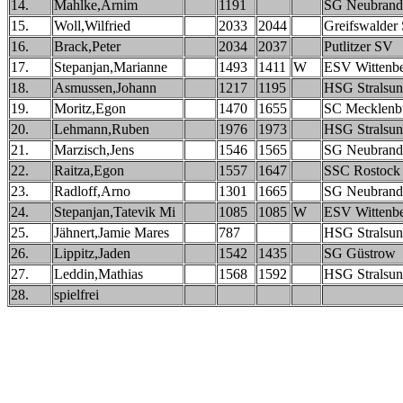
14.
Mahlke,Arnim
1191
SG Neubrand
15.
Woll,Wilfried
2033
2044
Greifswalder
16.
Brack,Peter
2034
2037
Putlitzer SV
17.
Stepanjan,Marianne
1493
1411
W
ESV Wittenb
18.
Asmussen,Johann
1217
1195
HSG Stralsu
19.
Moritz,Egon
1470
1655
SC Mecklenbu
20.
Lehmann,Ruben
1976
1973
HSG Stralsu
21.
Marzisch,Jens
1546
1565
SG Neubrand
22.
Raitza,Egon
1557
1647
SSC Rostock
23.
Radloff,Arno
1301
1665
SG Neubrand
24.
Stepanjan,Tatevik Mi
1085
1085
W
ESV Wittenb
25.
Jähnert,Jamie Mares
787
HSG Stralsu
26.
Lippitz,Jaden
1542
1435
SG Güstrow
27.
Leddin,Mathias
1568
1592
HSG Stralsu
28.
spielfrei