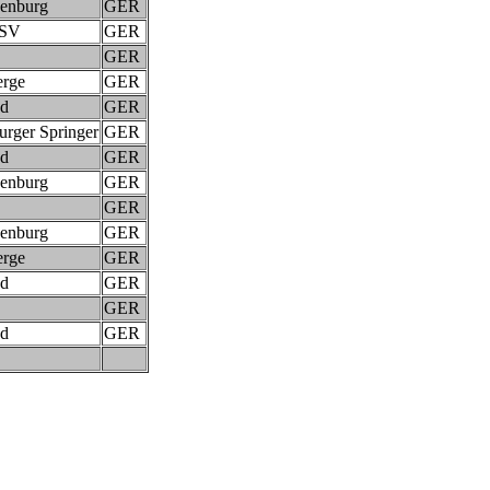
enburg
GER
 SV
GER
GER
erge
GER
nd
GER
rger Springer
GER
nd
GER
enburg
GER
GER
enburg
GER
erge
GER
nd
GER
GER
nd
GER