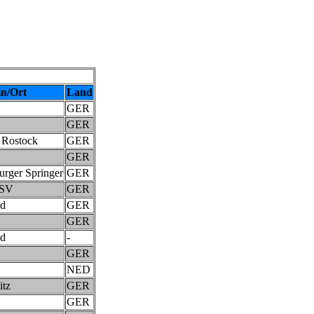
in/Ort
Land
GER
GER
 Rostock
GER
GER
rger Springer
GER
 SV
GER
nd
GER
GER
nd
-
GER
NED
itz
GER
GER