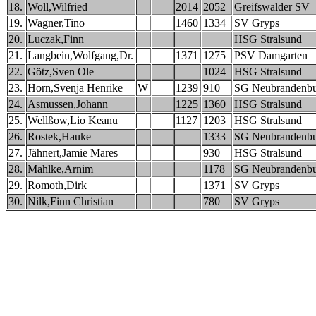
18.
Woll,Wilfried
2014
2052
Greifswalder SV
19.
Wagner,Tino
1460
1334
SV Gryps
20.
Luczak,Finn
HSG Stralsund
21.
Langbein,Wolfgang,Dr.
1371
1275
PSV Damgarten
22.
Götz,Sven Ole
1024
HSG Stralsund
23.
Horn,Svenja Henrike
W
1239
910
SG Neubrandenb
24.
Asmussen,Johann
1225
1360
HSG Stralsund
25.
Wellßow,Lio Keanu
1127
1203
HSG Stralsund
26.
Rostek,Hauke
1333
SG Neubrandenb
27.
Jähnert,Jamie Mares
930
HSG Stralsund
28.
Mahlke,Arnim
1178
SG Neubrandenb
29.
Romoth,Dirk
1371
SV Gryps
30.
Nilk,Finn Christian
780
SV Gryps