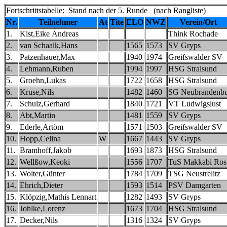
Fortschrittstabelle: Stand nach der 5. Runde (nach Rangliste)
Nr.
Teilnehmer
At
Tite
ELO
NWZ
Verein/Ort
1.
Kist,Eike Andreas
Think Rochade
2.
van Schaaik,Hans
1565
1573
SV Gryps
3.
Patzenhauer,Max
1940
1974
Greifswalder SV
4.
Lehmann,Ruben
1994
1997
HSG Stralsund
5.
Groehn,Lukas
1722
1658
HSG Stralsund
6.
Kruse,Nils
1482
1460
SG Neubrandenb
7.
Schulz,Gerhard
1840
1721
VT Ludwigslust
8.
Abt,Martin
1481
1559
SV Gryps
9.
Ederle,Artöm
1571
1503
Greifswalder SV
10.
Hopp,Celina
W
1667
1443
SV Gryps
11.
Bramhoff,Jakob
1693
1873
HSG Stralsund
12.
Wellßow,Keoki
1556
1707
TuS Makkabi Ros
13.
Wolter,Günter
1784
1709
TSG Neustrelitz
14.
Ehrich,Dieter
1593
1514
PSV Damgarten
15.
Klöpzig,Mathis Lennart
1282
1493
SV Gryps
16.
Johlke,Lorenz
1673
1704
HSG Stralsund
17.
Decker,Nils
1316
1324
SV Gryps