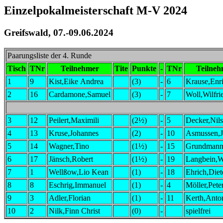
Einzelpokalmeisterschaft M-V 2024
Greifswald, 07.-09.06.2024
Paarungsliste der 4. Runde
Tisch
TNr
Teilnehmer
Tite
Punkte
-
TNr
Teilneh
1
9
Kist,Eike Andrea
(3)
-
6
Krause,Enr
2
16
Cardamone,Samuel
(3)
-
7
Woll,Wilfri
3
12
Peilert,Maximili
(2½)
-
5
Decker,Nils
4
13
Kruse,Johannes
(2)
-
10
Asmussen,
5
14
Wagner,Tino
(1½)
-
15
Grundman
6
17
Jänsch,Robert
(1½)
-
19
Langbein,W
7
1
Wellßow,Lio Kean
(1)
-
18
Ehrich,Diet
8
8
Eschrig,Immanuel
(1)
-
4
Möller,Pete
9
3
Adler,Florian
(1)
-
11
Kerth,Anto
10
2
Nilk,Finn Christ
(0)
-
spielfrei