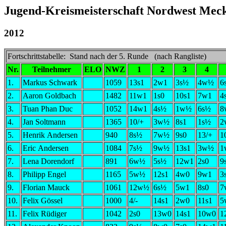
Jugend-Kreismeisterschaft Nordwest Mec
2012
Fortschrittstabelle: Stand nach der 5. Runde (nach Rangliste)
Nr.
Teilnehmer
ELO
NWZ
1
2
3
4
1.
Markus Schwark
1059
13s1
2w1
3s½
4w½
6
2.
Aaron Goldbach
1482
11w1
1s0
10s1
7w1
4
3.
Tuan Phan Duc
1052
14w1
4s½
1w½
6s½
8
4.
Jan Soltmann
1365
10/+
3w½
8s1
1s½
2
5.
Henrik Andersen
940
8s½
7w½
9s0
13/+
1
6.
Eric Andersen
1084
7s½
9w½
13s1
3w½
1
7.
Lena Dorendorf
891
6w½
5s½
12w1
2s0
9
8.
Philipp Engel
1165
5w½
12s1
4w0
9w1
3
9.
Florian Mauck
1061
12w½
6s½
5w1
8s0
7
10.
Felix Gössel
1000
4/-
14s1
2w0
11s1
5
11.
Felix Rüdiger
1042
2s0
13w0
14s1
10w0
1