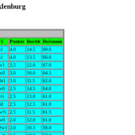
klenburg
5
Punkte
Buchh
BuSumm
s1
4.0
14.5
69.0
s1
4.0
13.5
66.0
w1
3.5
12.0
67.0
w0
3.0
16.0
64.5
0s1
3.0
11.5
62.0
w0
2.5
14.5
64.0
s½
2.5
13.0
61.0
s0
2.5
12.5
61.0
w½
2.5
11.5
61.5
w0
2.0
12.0
61.0
2w1
2.0
10.5
58.0