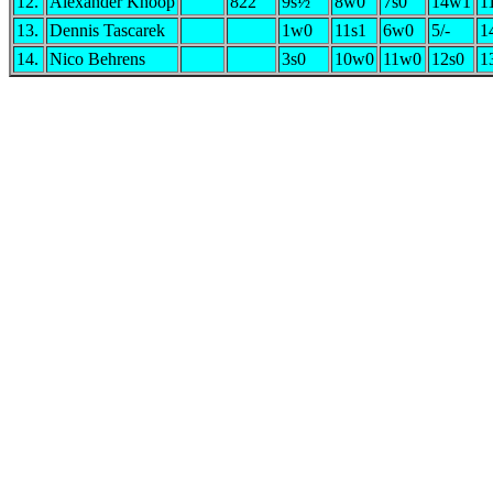
12.
Alexander Knoop
822
9s½
8w0
7s0
14w1
1
13.
Dennis Tascarek
1w0
11s1
6w0
5/-
1
14.
Nico Behrens
3s0
10w0
11w0
12s0
1