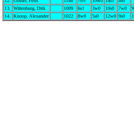
12.
Gössel, Felix
1146
7s½
10w0
14s1
4s0
13.
Wittenburg, Dirk
1009
6s1
3w0
10s0
7w0
14.
Knoop, Alexander
1022
8w0
5s0
12w0
9s0
1