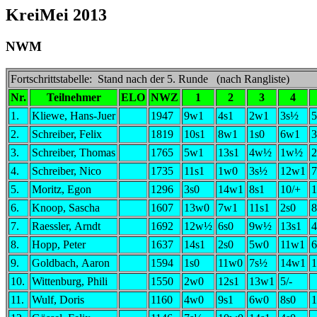
KreiMei 2013
NWM
Fortschrittstabelle: Stand nach der 5. Runde (nach Rangliste)
Nr.
Teilnehmer
ELO
NWZ
1
2
3
4
1.
Kliewe, Hans-Juer
1947
9w1
4s1
2w1
3s½
5
2.
Schreiber, Felix
1819
10s1
8w1
1s0
6w1
3.
Schreiber, Thomas
1765
5w1
13s1
4w½
1w½
4.
Schreiber, Nico
1735
11s1
1w0
3s½
12w1
5.
Moritz, Egon
1296
3s0
14w1
8s1
10/+
6.
Knoop, Sascha
1607
13w0
7w1
11s1
2s0
7.
Raessler, Arndt
1692
12w½
6s0
9w½
13s1
8.
Hopp, Peter
1637
14s1
2s0
5w0
11w1
9.
Goldbach, Aaron
1594
1s0
11w0
7s½
14w1
1
10.
Wittenburg, Phili
1550
2w0
12s1
13w1
5/-
11.
Wulf, Doris
1160
4w0
9s1
6w0
8s0