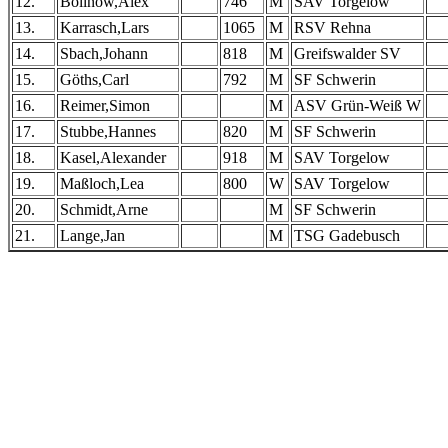
12.
Bollnow,Alex
746
M
SAV Torgelow
13.
Karrasch,Lars
1065
M
RSV Rehna
14.
Sbach,Johann
818
M
Greifswalder SV
15.
Göths,Carl
792
M
SF Schwerin
16.
Reimer,Simon
M
ASV Grün-Weiß W
17.
Stubbe,Hannes
820
M
SF Schwerin
18.
Kasel,Alexander
918
M
SAV Torgelow
19.
Maßloch,Lea
800
W
SAV Torgelow
20.
Schmidt,Arne
M
SF Schwerin
21.
Lange,Jan
M
TSG Gadebusch