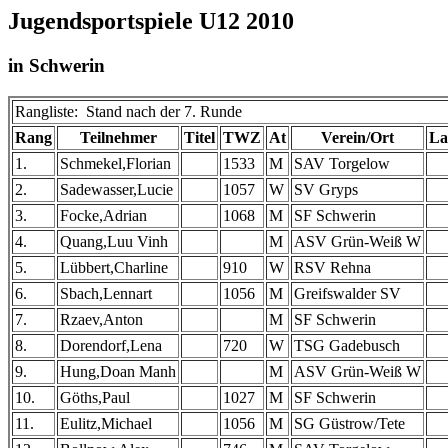
Jugendsportspiele U12 2010
in Schwerin
Rangliste: Stand nach der 7. Runde
Rang
Teilnehmer
Titel
TWZ
At
Verein/Ort
La
1.
Schmekel,Florian
1533
M
SAV Torgelow
2.
Sadewasser,Lucie
1057
W
SV Gryps
3.
Focke,Adrian
1068
M
SF Schwerin
4.
Quang,Luu Vinh
M
ASV Grün-Weiß W
5.
Lübbert,Charline
910
W
RSV Rehna
6.
Sbach,Lennart
1056
M
Greifswalder SV
7.
Rzaev,Anton
M
SF Schwerin
8.
Dorendorf,Lena
720
W
TSG Gadebusch
9.
Hung,Doan Manh
M
ASV Grün-Weiß W
10.
Göths,Paul
1027
M
SF Schwerin
11.
Eulitz,Michael
1056
M
SG Güstrow/Tete