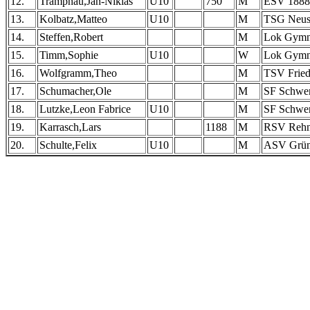
12.
Trampnau,Jan-Niklas
U10
750
M
ESV 1888 
13.
Kolbatz,Matteo
U10
M
TSG Neust
14.
Steffen,Robert
M
Lok Gymna
15.
Timm,Sophie
U10
W
Lok Gymna
16.
Wolfgramm,Theo
M
TSV Fried
17.
Schumacher,Ole
M
SF Schwe
18.
Lutzke,Leon Fabrice
U10
M
SF Schwe
19.
Karrasch,Lars
1188
M
RSV Reh
20.
Schulte,Felix
U10
M
ASV Grün