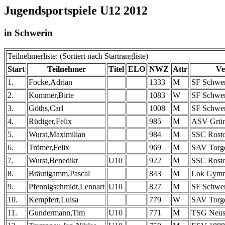
Jugendsportspiele U12 2012
in Schwerin
Teilnehmerliste: (Sortiert nach Startrangliste)
Start
Teilnehmer
Titel
ELO
NWZ
Attr
Ve
1.
Focke,Adrian
1333
M
SF Schwe
2.
Kummer,Birte
1083
W
SF Schwe
3.
Göths,Carl
1008
M
SF Schwe
4.
Rüdiger,Felix
985
M
ASV Grün
5.
Wurst,Maximilian
984
M
SSC Rost
6.
Trömer,Felix
969
M
SAV Torg
7.
Wurst,Benedikt
U10
922
M
SSC Rost
8.
Bräutigamm,Pascal
843
M
Lok Gymna
9.
Pfennigschmidt,Lennart
U10
827
M
SF Schwe
10.
Kempfert,Luisa
779
W
SAV Torg
11.
Gundermann,Tim
U10
771
M
TSG Neust