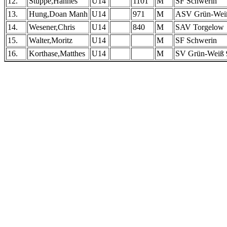
12.
Stuppe,Hannes
U14
1101
M
SF Schwerin
13.
Hung,Doan Manh
U14
971
M
ASV Grün-Wei
14.
Wesener,Chris
U14
840
M
SAV Torgelow
15.
Walter,Moritz
U14
M
SF Schwerin
16.
Korthase,Matthes
U14
M
SV Grün-Weiß 