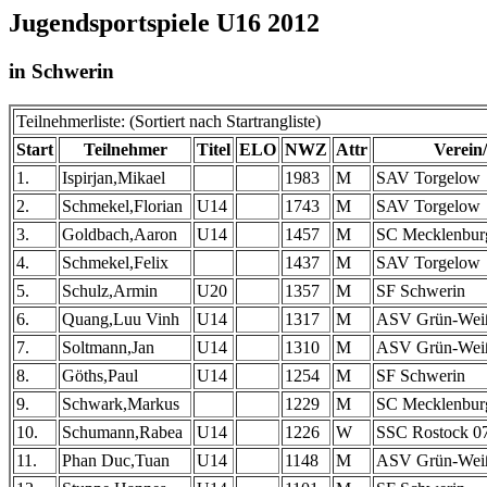
Jugendsportspiele U16 2012
in Schwerin
Teilnehmerliste: (Sortiert nach Startrangliste)
Start
Teilnehmer
Titel
ELO
NWZ
Attr
Verein
1.
Ispirjan,Mikael
1983
M
SAV Torgelow
2.
Schmekel,Florian
U14
1743
M
SAV Torgelow
3.
Goldbach,Aaron
U14
1457
M
SC Mecklenburg
4.
Schmekel,Felix
1437
M
SAV Torgelow
5.
Schulz,Armin
U20
1357
M
SF Schwerin
6.
Quang,Luu Vinh
U14
1317
M
ASV Grün-Wei
7.
Soltmann,Jan
U14
1310
M
ASV Grün-Wei
8.
Göths,Paul
U14
1254
M
SF Schwerin
9.
Schwark,Markus
1229
M
SC Mecklenburg
10.
Schumann,Rabea
U14
1226
W
SSC Rostock 0
11.
Phan Duc,Tuan
U14
1148
M
ASV Grün-Wei