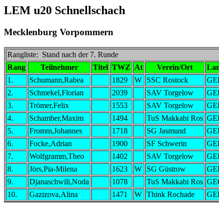
LEM u20 Schnellschach
Mecklenburg Vorpommern
Rangliste: Stand nach der 7. Runde
Rang
Teilnehmer
Titel
TWZ
At
Verein/Ort
La
1.
Schumann,Rabea
1829
W
SSC Rostock
GE
2.
Schmekel,Florian
2039
SAV Torgelow
GE
3.
Trömer,Felix
1553
SAV Torgelow
GE
4.
Schamber,Maxim
1494
TuS Makkabi Ros
GE
5.
Fromm,Johannes
1718
SG Jasmund
GE
6.
Focke,Adrian
1900
SF Schwerin
GE
7.
Wolfgramm,Theo
1402
SAV Torgelow
GE
8.
Jörs,Pia-Milena
1623
W
SG Güstrow
GE
9.
Djanaschwili,Noda
1078
TuS Makkabi Ros
GE
10.
Gazizova,Alina
1471
W
Think Rochade
GE