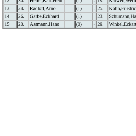
12
30.
Hertel,Karl-Hein
(1)
-
19.
Karwen,Wern
13
24.
Radloff,Arno
(1)
-
25.
Kohn,Friedri
14
26.
Garbe,Eckhard
(1)
-
23.
Schumann,Ha
15
20.
Assmann,Hans
(0)
-
29.
Winkel,Eckar