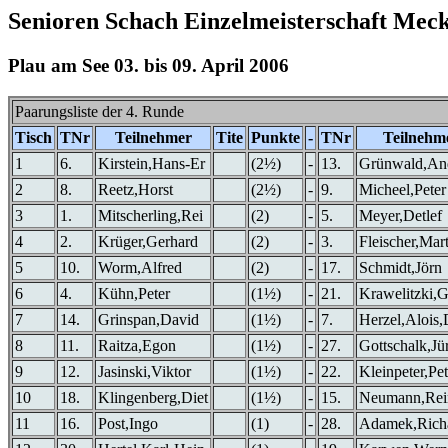
Senioren Schach Einzelmeisterschaft Meck
Plau am See 03. bis 09. April 2006
Paarungsliste der 4. Runde
Tisch
TNr
Teilnehmer
Tite
Punkte
-
TNr
Teilnehm
1
6.
Kirstein,Hans-Er
(2½)
-
13.
Grünwald,An
2
8.
Reetz,Horst
(2½)
-
9.
Micheel,Peter
3
1.
Mitscherling,Rei
(2)
-
5.
Meyer,Detlef
4
2.
Krüger,Gerhard
(2)
-
3.
Fleischer,Mar
5
10.
Worm,Alfred
(2)
-
17.
Schmidt,Jörn
6
4.
Kühn,Peter
(1½)
-
21.
Krawelitzki,
7
14.
Grinspan,David
(1½)
-
7.
Herzel,Alois,
8
11.
Raitza,Egon
(1½)
-
27.
Gottschalk,Jü
9
12.
Jasinski,Viktor
(1½)
-
22.
Kleinpeter,Pet
10
18.
Klingenberg,Diet
(1½)
-
15.
Neumann,Rei
11
16.
Post,Ingo
(1)
-
28.
Adamek,Rich