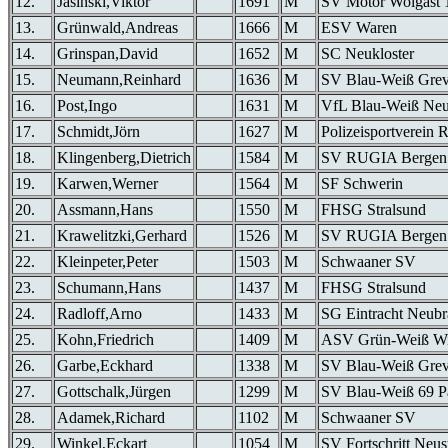
12.
Jasinski,Viktor
1691
M
SV Motor Wolgast 
13.
Grünwald,Andreas
1666
M
ESV Waren
14.
Grinspan,David
1652
M
SC Neukloster
15.
Neumann,Reinhard
1636
M
SV Blau-Weiß Gre
16.
Post,Ingo
1631
M
VfL Blau-Weiß Neu
17.
Schmidt,Jörn
1627
M
Polizeisportverein 
18.
Klingenberg,Dietrich
1584
M
SV RUGIA Bergen
19.
Karwen,Werner
1564
M
SF Schwerin
20.
Assmann,Hans
1550
M
FHSG Stralsund
21.
Krawelitzki,Gerhard
1526
M
SV RUGIA Bergen
22.
Kleinpeter,Peter
1503
M
Schwaaner SV
23.
Schumann,Hans
1437
M
FHSG Stralsund
24.
Radloff,Arno
1433
M
SG Eintracht Neubr
25.
Kohn,Friedrich
1409
M
ASV Grün-Weiß W
26.
Garbe,Eckhard
1338
M
SV Blau-Weiß Gre
27.
Gottschalk,Jürgen
1299
M
SV Blau-Weiß 69 P
28.
Adamek,Richard
1102
M
Schwaaner SV
29.
Winkel,Eckart
1054
M
SV Fortschritt Neus