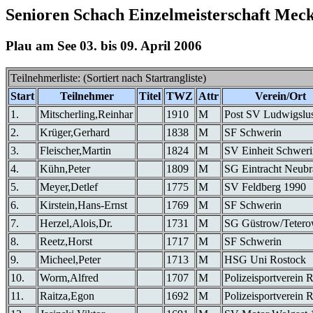
Senioren Schach Einzelmeisterschaft Meck
Plau am See 03. bis 09. April 2006
Teilnehmerliste: (Sortiert nach Startrangliste)
Start
Teilnehmer
Titel
TWZ
Attr
Verein/Ort
1.
Mitscherling,Reinhar
1910
M
Post SV Ludwigslus
2.
Krüger,Gerhard
1838
M
SF Schwerin
3.
Fleischer,Martin
1824
M
SV Einheit Schweri
4.
Kühn,Peter
1809
M
SG Eintracht Neubr
5.
Meyer,Detlef
1775
M
SV Feldberg 1990
6.
Kirstein,Hans-Ernst
1769
M
SF Schwerin
7.
Herzel,Alois,Dr.
1731
M
SG Güstrow/Teter
8.
Reetz,Horst
1717
M
SF Schwerin
9.
Micheel,Peter
1713
M
HSG Uni Rostock
10.
Worm,Alfred
1707
M
Polizeisportverein 
11.
Raitza,Egon
1692
M
Polizeisportverein 