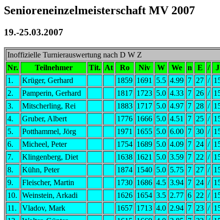
Senioreneinzelmeisterschaft MV 2007
19.-25.03.2007
Inoffizielle Turnierauswertung nach D W Z
Nr.
Teilnehmer
Tit.
At
Ro
Niv
W
We
n
E
/
J
1.
Krüger, Gerhard
1859
1691
5.5
4.99
7
27
/
1
2.
Pamperin, Gerhard
1817
1723
5.0
4.33
7
26
/
1
3.
Mitscherling, Rei
1883
1717
5.0
4.97
7
28
/
1
4.
Gruber, Albert
1776
1666
5.0
4.51
7
25
/
1
5.
Potthammel, Jörg
1971
1655
5.0
6.00
7
30
/
1
6.
Micheel, Peter
1754
1689
5.0
4.09
7
24
/
1
7.
Klingenberg, Diet
1638
1621
5.0
3.59
7
22
/
1
8.
Kühn, Peter
1874
1540
5.0
5.75
7
27
/
1
9.
Fleischer, Martin
1730
1686
4.5
3.94
7
24
/
1
10.
Weinstein, Arkadi
1626
1654
3.5
2.77
6
22
/
1
11.
Vladov, Mark
1657
1713
4.0
2.94
7
23
/
1