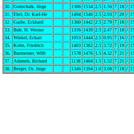
30.
Gottschalk, Jürge
1306
1534
2.5
1.56
7
18
/
1
31.
Ebel, Dr. Karl-He
1494
1546
2.5
2.93
7
20
/
1
32.
Garbe, Eckhard
1360
1442
2.5
2.79
7
18
/
1
33.
Ihde, H. Werner
1316
1439
2.5
2.47
7
18
/
1
34.
Winkel, Eckart
1053
1444
2.5
0.95
7
16
/
1
35.
Kohn, Friedrich
1403
1382
2.5
3.72
7
19
/
1
36.
Burmeister, Wilfr
1578
1476
1.5
4.32
7
21
/
1
37.
Adamek, Richard
1138
1404
1.5
1.52
7
21
/
1
38.
Berger, Dr. Jürge
1346
1394
1.0
3.08
7
18
/
1