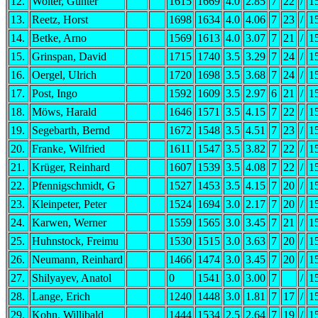
12.
Wolter, Günter
1615
1669
4.0
2.85
7
22
/
1
13.
Reetz, Horst
1698
1634
4.0
4.06
7
23
/
1
14.
Betke, Arno
1569
1613
4.0
3.07
7
21
/
1
15.
Grinspan, David
1715
1740
3.5
3.29
7
24
/
1
16.
Oergel, Ulrich
1720
1698
3.5
3.68
7
24
/
1
17.
Post, Ingo
1592
1609
3.5
2.97
6
21
/
1
18.
Möws, Harald
1646
1571
3.5
4.15
7
22
/
1
19.
Segebarth, Bernd
1672
1548
3.5
4.51
7
23
/
1
20.
Franke, Wilfried
1611
1547
3.5
3.82
7
22
/
1
21.
Krüger, Reinhard
1607
1539
3.5
4.08
7
22
/
1
22.
Pfennigschmidt, G
1527
1453
3.5
4.15
7
20
/
1
23.
Kleinpeter, Peter
1524
1694
3.0
2.17
7
20
/
1
24.
Karwen, Werner
1559
1565
3.0
3.45
7
21
/
1
25.
Huhnstock, Freimu
1530
1515
3.0
3.63
7
20
/
1
26.
Neumann, Reinhard
1466
1474
3.0
3.45
7
20
/
1
27.
Shilyayev, Anatol
0
1541
3.0
3.00
7
/
1
28.
Lange, Erich
1240
1448
3.0
1.81
7
17
/
1
29.
Kohn, Willibald
1444
1534
2.5
2.64
7
19
/
1