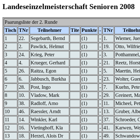
Landeseinzelmeisterschaft Senioren 2008
Paarungsliste der 2. Runde
Tisch
TNr
Teilnehmer
Tite
Punkte
-
TNr
Teilneh
1
22.
Segebarth, Bernd
(1)
-
1.
Wiemer, Jue
2
2.
Pawlick, Helmut
(1)
-
19.
Otto, Wilfri
3
24.
Krieg, Peter
(1)
-
3.
Potthammel,
4
4.
Krueger, Gerhard
(1)
-
21.
Reetz, Horst
5
26.
Raitza, Egon
(1)
-
5.
Maertin, He
6
6.
Jabbusch, Burkha
(1)
-
23.
Wolter, Gue
7
28.
Post, Ingo
(1)
-
7.
Kuehn, Pete
8
10.
Vladow, Mark
(1)
-
29.
Greinert, M
9
38.
Radloff, Arno
(1)
-
11.
Micheel, Pet
10
46.
Raessler, Arndt
(1)
-
13.
Gruber, Albe
11
14.
Winkler, Karl
(1)
-
37.
Schroeder, C
12
16.
Vietinghoff, Kla
(1)
-
41.
Karwen, We
13
18.
Herzel, Alois Dr
(1)
-
49.
Schwandows