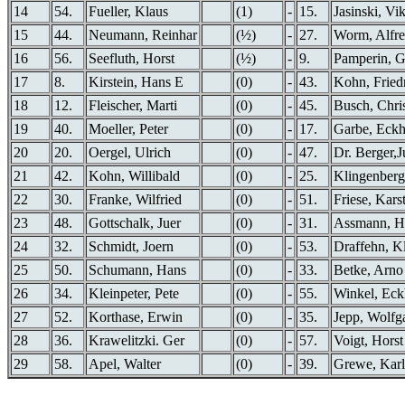
14
54.
Fueller, Klaus
(1)
-
15.
Jasinski, Vik
15
44.
Neumann, Reinhar
(½)
-
27.
Worm, Alfr
16
56.
Seefluth, Horst
(½)
-
9.
Pamperin, G
17
8.
Kirstein, Hans E
(0)
-
43.
Kohn, Fried
18
12.
Fleischer, Marti
(0)
-
45.
Busch, Chris
19
40.
Moeller, Peter
(0)
-
17.
Garbe, Eckh
20
20.
Oergel, Ulrich
(0)
-
47.
Dr. Berger,J
21
42.
Kohn, Willibald
(0)
-
25.
Klingenberg
22
30.
Franke, Wilfried
(0)
-
51.
Friese, Kars
23
48.
Gottschalk, Juer
(0)
-
31.
Assmann, H
24
32.
Schmidt, Joern
(0)
-
53.
Draffehn, K
25
50.
Schumann, Hans
(0)
-
33.
Betke, Arno
26
34.
Kleinpeter, Pete
(0)
-
55.
Winkel, Eck
27
52.
Korthase, Erwin
(0)
-
35.
Jepp, Wolfg
28
36.
Krawelitzki. Ger
(0)
-
57.
Voigt, Horst
29
58.
Apel, Walter
(0)
-
39.
Grewe, Karl