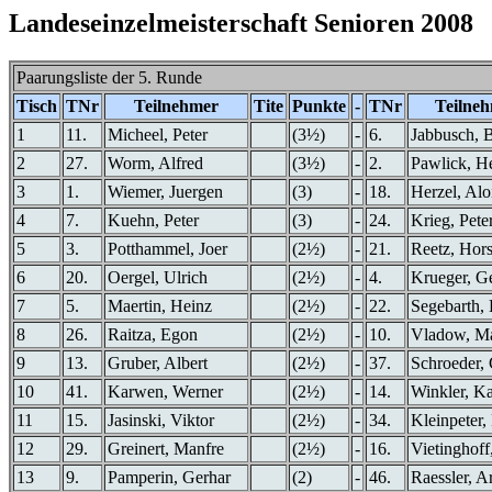
Landeseinzelmeisterschaft Senioren 2008
Paarungsliste der 5. Runde
Tisch
TNr
Teilnehmer
Tite
Punkte
-
TNr
Teilne
1
11.
Micheel, Peter
(3½)
-
6.
Jabbusch, 
2
27.
Worm, Alfred
(3½)
-
2.
Pawlick, H
3
1.
Wiemer, Juergen
(3)
-
18.
Herzel, Alo
4
7.
Kuehn, Peter
(3)
-
24.
Krieg, Pete
5
3.
Potthammel, Joer
(2½)
-
21.
Reetz, Hors
6
20.
Oergel, Ulrich
(2½)
-
4.
Krueger, G
7
5.
Maertin, Heinz
(2½)
-
22.
Segebarth,
8
26.
Raitza, Egon
(2½)
-
10.
Vladow, M
9
13.
Gruber, Albert
(2½)
-
37.
Schroeder, 
10
41.
Karwen, Werner
(2½)
-
14.
Winkler, Ka
11
15.
Jasinski, Viktor
(2½)
-
34.
Kleinpeter,
12
29.
Greinert, Manfre
(2½)
-
16.
Vietinghoff
13
9.
Pamperin, Gerhar
(2)
-
46.
Raessler, A