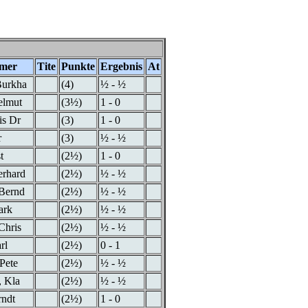
hmer
Tite
Punkte
Ergebnis
At
Burkha
(4)
½ - ½
elmut
(3½)
1 - 0
is Dr
(3)
1 - 0
r
(3)
½ - ½
t
(2½)
1 - 0
erhard
(2½)
½ - ½
 Bernd
(2½)
½ - ½
ark
(2½)
½ - ½
Chris
(2½)
½ - ½
rl
(2½)
0 - 1
 Pete
(2½)
½ - ½
, Kla
(2½)
½ - ½
rndt
(2½)
1 - 0