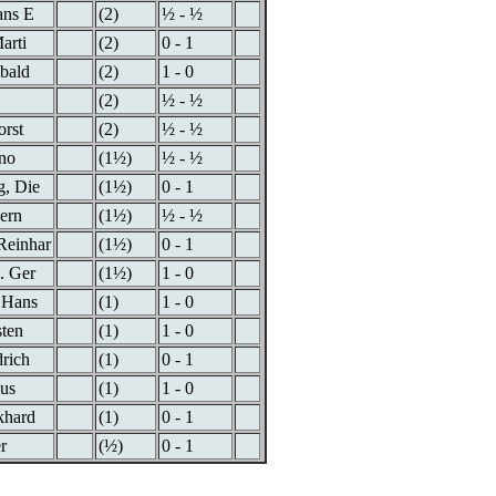
ans E
(2)
½ - ½
arti
(2)
0 - 1
ibald
(2)
1 - 0
(2)
½ - ½
orst
(2)
½ - ½
rno
(1½)
½ - ½
g, Die
(1½)
0 - 1
ern
(1½)
½ - ½
Reinhar
(1½)
0 - 1
. Ger
(1½)
1 - 0
 Hans
(1)
1 - 0
sten
(1)
1 - 0
drich
(1)
0 - 1
aus
(1)
1 - 0
khard
(1)
0 - 1
r
(½)
0 - 1