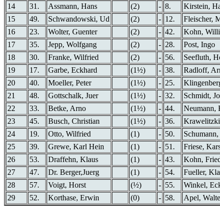
14
31.
Assmann, Hans
(2)
-
8.
Kirstein, H
15
49.
Schwandowski, Ud
(2)
-
12.
Fleischer, M
16
23.
Wolter, Guenter
(2)
-
42.
Kohn, Will
17
35.
Jepp, Wolfgang
(2)
-
28.
Post, Ingo
18
30.
Franke, Wilfried
(2)
-
56.
Seefluth, H
19
17.
Garbe, Eckhard
(1½)
-
38.
Radloff, A
20
40.
Moeller, Peter
(1½)
-
25.
Klingenber
21
48.
Gottschalk, Juer
(1½)
-
32.
Schmidt, Jo
22
33.
Betke, Arno
(1½)
-
44.
Neumann, 
23
45.
Busch, Christian
(1½)
-
36.
Krawelitzki
24
19.
Otto, Wilfried
(1)
-
50.
Schumann,
25
39.
Grewe, Karl Hein
(1)
-
51.
Friese, Kar
26
53.
Draffehn, Klaus
(1)
-
43.
Kohn, Frie
27
47.
Dr. Berger,Juerg
(1)
-
54.
Fueller, Kl
28
57.
Voigt, Horst
(½)
-
55.
Winkel, Ec
29
52.
Korthase, Erwin
(0)
-
58.
Apel, Walte