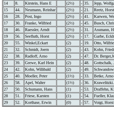
14
8.
Kirstein, Hans E
(2½)
-
35.
Jepp, Wolfg
15
44.
Neumann, Reinhar
(2½)
-
21.
Reetz, Horst
16
28.
Post, Ingo
(2½)
-
41.
Karwen, We
17
30.
Franke, Wilfried
(2½)
-
45.
Busch, Chris
18
46.
Raessler, Arndt
(2½)
-
31.
Assmann, H
19
56.
Seefluth, Horst
(2½)
-
17.
Garbe, Eckh
20
55.
Winkel,Eckart
(2)
-
19.
Otto, Wilfri
21
32.
Schmidt, Joern
(2)
-
43.
Kohn, Fried
22
38.
Radloff, Arno
(2)
-
47.
Dr. Berger,J
23
39.
Grewe, Karl Hein
(2)
-
48.
Gottschalk, 
24
42.
Kohn, Willibald
(2)
-
49.
Schwandows
25
40.
Moeller, Peter
(1½)
-
33.
Betke, Arno
26
58.
Apel, Walter
(1½)
-
36.
Krawelitzki
27
50.
Schumann, Hans
(1)
-
53.
Draffehn, K
28
51.
Friese, Karsten
(1)
-
54.
Fueller, Kla
29
52.
Korthase, Erwin
(0)
-
57.
Voigt, Horst