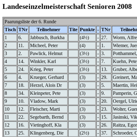
Landeseinzelmeisterschaft Senioren 2008
Paarungsliste der 6. Runde
Tisch
TNr
Teilnehmer
Tite
Punkte
-
TNr
Teilneh
1
6.
Jabbusch, Burkha
(4½)
-
27.
Worm, Alfr
2
11.
Micheel, Peter
(4)
-
1.
Wiemer, Jue
3
2.
Pawlick, Helmut
(3½)
-
3.
Potthammel,
4
14.
Winkler, Karl
(3½)
-
7.
Kuehn, Pete
5
24.
Krieg, Peter
(3½)
-
13.
Gruber, Albe
6
4.
Krueger, Gerhard
(3)
-
29.
Greinert, M
7
18.
Herzel, Alois Dr
(3)
-
5.
Maertin, He
8
34.
Kleinpeter, Pete
(3)
-
9.
Pamperin, G
9
10.
Vladow, Mark
(3)
-
20.
Oergel, Ulri
10
12.
Fleischer, Marti
(3)
-
23.
Wolter, Gue
11
22.
Segebarth, Bernd
(3)
-
15.
Jasinski, Vik
12
16.
Vietinghoff, Kla
(3)
-
26.
Raitza, Ego
13
25.
Klingenberg, Die
(2½)
-
37.
Schroeder, C