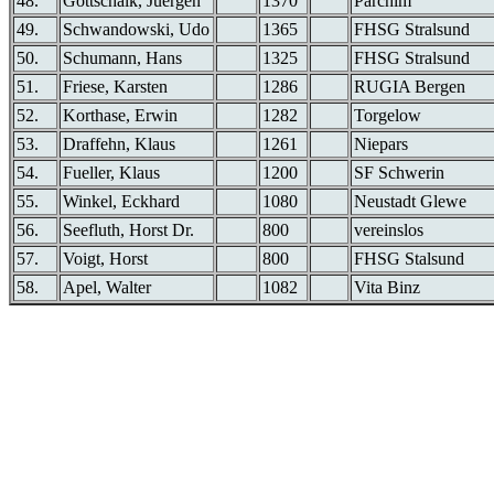
48.
Gottschalk, Juergen
1370
Parchim
49.
Schwandowski, Udo
1365
FHSG Stralsund
50.
Schumann, Hans
1325
FHSG Stralsund
51.
Friese, Karsten
1286
RUGIA Bergen
52.
Korthase, Erwin
1282
Torgelow
53.
Draffehn, Klaus
1261
Niepars
54.
Fueller, Klaus
1200
SF Schwerin
55.
Winkel, Eckhard
1080
Neustadt Glewe
56.
Seefluth, Horst Dr.
800
vereinslos
57.
Voigt, Horst
800
FHSG Stalsund
58.
Apel, Walter
1082
Vita Binz