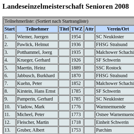
Landeseinzelmeisterschaft Senioren 2008
Teilnehmerliste: (Sortiert nach Startrangliste)
Start
Teilnehmer
Titel
TWZ
Attr
Verein/Ort
1.
Wiemer, Juergen
1954
SC Neukloster
2.
Pawlick, Helmut
1936
FHSG Stralsund
3.
Potthammel, Joerg
1935
Malchower Schachi
4.
Krueger, Gerhard
1926
SF Schwerin
5.
Maertin, Heinz
1889
SSC Rostock
6.
Jabbusch, Burkhard
1870
FHSG Stralsund
7.
Kuehn, Peter
1852
Malchower Schachi
8.
Kirstein, Hans Ernst
1785
SF Schwerin
9.
Pamperin, Gerhard
1785
SC Neukloster
10.
Vladow, Mark
1776
Warnnemuende
11.
Micheel, Peter
1773
Ostsee Warnemuen
12.
Fleischer, Martin
1718
Einheit Schwerin
13.
Gruber, Albert
1753
Parchim