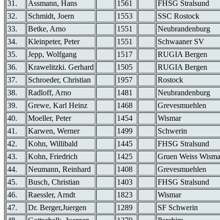
31.
Assmann, Hans
1561
FHSG Stralsund
32.
Schmidt, Joern
1553
SSC Rostock
33.
Betke, Arno
1551
Neubrandenburg
34.
Kleinpeter, Peter
1551
Schwaaner SV
35.
Jepp, Wolfgang
1517
RUGIA Bergen
36.
Krawelitzki. Gerhard
1505
RUGIA Bergen
37.
Schroeder, Christian
1957
Rostock
38.
Radloff, Arno
1481
Neubrandenburg
39.
Grewe, Karl Heinz
1468
Grevesmuehlen
40.
Moeller, Peter
1454
Wismar
41.
Karwen, Werner
1499
Schwerin
42.
Kohn, Willibald
1445
FHSG Stralsund
43.
Kohn, Friedrich
1425
Gruen Weiss Wisma
44.
Neumann, Reinhard
1408
Grevesmuehlen
45.
Busch, Christian
1403
FHSG Stralsund
46.
Raessler, Arndt
1823
Wismar
47.
Dr. Berger,Juergen
1289
SF Schwerin