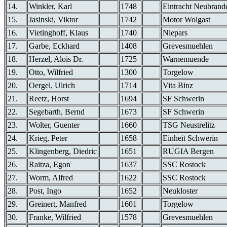
14.
Winkler, Karl
1748
Eintracht Neubrand
15.
Jasinski, Viktor
1742
Motor Wolgast
16.
Vietinghoff, Klaus
1740
Niepars
17.
Garbe, Eckhard
1408
Grevesmuehlen
18.
Herzel, Alois Dr.
1725
Warnemuende
19.
Otto, Wilfried
1300
Torgelow
20.
Oergel, Ulrich
1714
Vita Binz
21.
Reetz, Horst
1694
SF Schwerin
22.
Segebarth, Bernd
1673
SF Schwerin
23.
Wolter, Guenter
1660
TSG Neustrelitz
24.
Krieg, Peter
1658
Einheit Schwerin
25.
Klingenberg, Diedric
1651
RUGIA Bergen
26.
Raitza, Egon
1637
SSC Rostock
27.
Worm, Alfred
1622
SSC Rostock
28.
Post, Ingo
1652
Neukloster
29.
Greinert, Manfred
1601
Torgelow
30.
Franke, Wilfried
1578
Grevesmuehlen