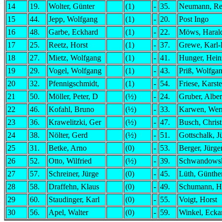
14
19.
Wolter, Günter
(1)
-
35.
Neumann, Re
15
44.
Jepp, Wolfgang
(1)
-
20.
Post Ingo
16
48.
Garbe, Eckhard
(1)
-
22.
Möws, Haral
17
25.
Reetz, Horst
(1)
-
37.
Grewe, Karl-
18
27.
Mietz, Wolfgang
(1)
-
41.
Hunger, Hein
19
29.
Vogel, Wolfgang
(1)
-
43.
Priß, Wolfga
20
32.
Pfennigschmidt,
(1)
-
54.
Friese, Karst
21
50.
Möller, Peter, D
(½)
-
24.
Gruber, Alber
22
46.
Kofahl, Bruno
(½)
-
33.
Karwen, Wer
23
36.
Krawelitzki, Ger
(½)
-
47.
Busch, Christ
24
38.
Nölter, Gerd
(½)
-
51.
Gottschalk, J
25
31.
Betke, Arno
(0)
-
53.
Berger, Jürge
26
52.
Otto, Wilfried
(½)
-
39.
Schwandowsk
27
57.
Schreiner, Jürge
(0)
-
45.
Lüth, Günthe
28
58.
Draffehn, Klaus
(0)
-
49.
Schumann, H
29
60.
Staudinger, Karl
(0)
-
55.
Voigt, Horst
30
56.
Apel, Walter
(0)
-
59.
Winkel, Ecka