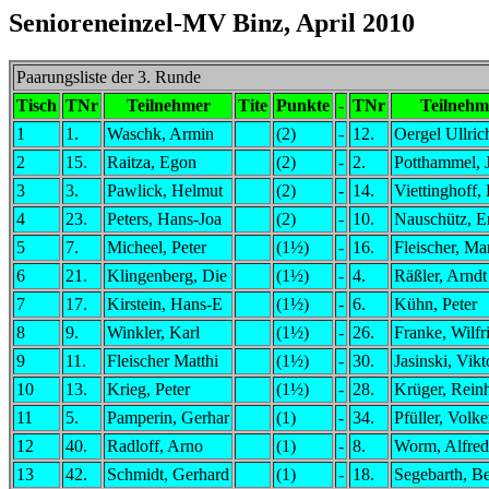
Senioreneinzel-MV Binz, April 2010
Paarungsliste der 3. Runde
Tisch
TNr
Teilnehmer
Tite
Punkte
-
TNr
Teilnehm
1
1.
Waschk, Armin
(2)
-
12.
Oergel Ullric
2
15.
Raitza, Egon
(2)
-
2.
Potthammel, 
3
3.
Pawlick, Helmut
(2)
-
14.
Viettinghoff,
4
23.
Peters, Hans-Joa
(2)
-
10.
Nauschütz, E
5
7.
Micheel, Peter
(1½)
-
16.
Fleischer, Mar
6
21.
Klingenberg, Die
(1½)
-
4.
Räßler, Arndt
7
17.
Kirstein, Hans-E
(1½)
-
6.
Kühn, Peter
8
9.
Winkler, Karl
(1½)
-
26.
Franke, Wilfr
9
11.
Fleischer Matthi
(1½)
-
30.
Jasinski, Vikt
10
13.
Krieg, Peter
(1½)
-
28.
Krüger, Rein
11
5.
Pamperin, Gerhar
(1)
-
34.
Pfüller, Volke
12
40.
Radloff, Arno
(1)
-
8.
Worm, Alfred
13
42.
Schmidt, Gerhard
(1)
-
18.
Segebarth, B