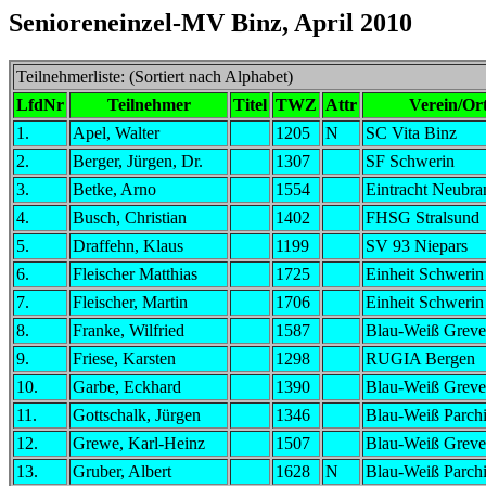
Senioreneinzel-MV Binz, April 2010
Teilnehmerliste: (Sortiert nach Alphabet)
LfdNr
Teilnehmer
Titel
TWZ
Attr
Verein/Or
1.
Apel, Walter
1205
N
SC Vita Binz
2.
Berger, Jürgen, Dr.
1307
SF Schwerin
3.
Betke, Arno
1554
Eintracht Neubr
4.
Busch, Christian
1402
FHSG Stralsund
5.
Draffehn, Klaus
1199
SV 93 Niepars
6.
Fleischer Matthias
1725
Einheit Schwerin
7.
Fleischer, Martin
1706
Einheit Schwerin
8.
Franke, Wilfried
1587
Blau-Weiß Grev
9.
Friese, Karsten
1298
RUGIA Bergen
10.
Garbe, Eckhard
1390
Blau-Weiß Grev
11.
Gottschalk, Jürgen
1346
Blau-Weiß Parch
12.
Grewe, Karl-Heinz
1507
Blau-Weiß Grev
13.
Gruber, Albert
1628
N
Blau-Weiß Parch