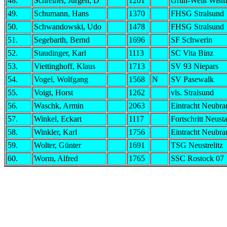
48.
Schreiner, Jürgen, D
1201
Grün-Weiß Wism
49.
Schumann, Hans
1370
FHSG Stralsund
50.
Schwandowski, Udo
1478
FHSG Stralsund
51.
Segebarth, Bernd
1696
SF Schwerin
52.
Staudinger, Karl
1113
SC Vita Binz
53.
Viettinghoff, Klaus
1713
SV 93 Niepars
54.
Vogel, Wolfgang
1568
N
SV Pasewalk
55.
Voigt, Horst
1262
vls. Stralsund
56.
Waschk, Armin
2063
Eintracht Neubr
57.
Winkel, Eckart
1117
Fortschritt Neust
58.
Winkler, Karl
1756
Eintracht Neubr
59.
Wolter, Günter
1691
TSG Neustrelitz
60.
Worm, Alfred
1765
SSC Rostock 07