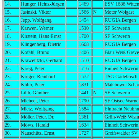
14.
Hunger, Heinz-Jürgen
1469
ESV 1888 Witten
15.
Jasinski, Viktor
1566
N
Motor Wolgast
16.
Jepp, Wolfgang
1454
RUGIA Bergen
17.
Karwen, Werner
1530
SF Schwerin
18.
Kirstein, Hans-Ernst
1700
SF Schwerin
19.
Klingenberg, Dietric
1668
RUGIA Bergen
20.
Kofahl, Bruno
1406
Blau-Weiß Grev
21.
Krawelitzki, Gerhard
1510
RUGIA Bergen
22.
Krieg, Peter
1716
Einheit Schwerin
23.
Krüger, Reinhard
1572
TSG Gadebusch
24.
Kühn, Peter
1831
Malchower Schac
25.
Lüth, Günther
1441
N
SF Schwerin
26.
Micheel, Peter
1790
SF Ostsee Warn
27.
Mietz, Wolfgang
1584
Eintracht Neubr
28.
Möller, Peter, Dr.
1361
Grün-Weiß Wism
29.
Möws, Harald
1634
Einheit Schwerin
30.
Nauschütz, Ernst
1727
Greifswalder SV