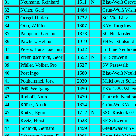
31.
Neumann, Reinhard
1511
N
Blau-Weiß Grev
32.
Nölter, Gerd
1484
Grün-Weiß Wism
33.
Oergel Ullrich
1722
SC Vita Binz
34.
Otto, Wilfried
1307
SAV Torgelow
35.
Pamperin, Gerhard
1873
SC Neukloster
36.
Pawlick, Helmut
1919
FHSG Stralsund
37.
Peters, Hans-Joachim
1632
Turbine Neubran
38.
Pfennigschmidt, Geor
1552
N
SF Schwerin
39.
Pfüller, Volker, Pro
1527
SV Pasewalk
40.
Post Ingo
1680
Blau-Weiß Neukl
41.
Potthammel, Jörg
2030
Malchower Schac
42.
Priß, Wolfgang
1459
ESV 1888 Witten
43.
Radloff, Arno
1470
Eintracht Neubr
44.
Räßler, Arndt
1874
Grün-Weiß Wism
45.
Raitza, Egon
1712
N
SSC Rostock 07
46.
Reetz, Horst
1623
SF Schwerin
47.
Schmidt, Gerhard
1459
Greifswalder SV