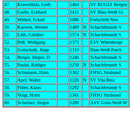
47.
Krawelitzki, Gerh
1464
SV RUGIA Bergen
48.
Garbe, Eckhard
1431
SV Blau-Weiß Gr
49.
Winkel, Eckart
1080
Fortschritt Neu
50.
Karwen, Werner
1489
N
Schachfreunde S
51.
Lüth, Günther
1574
N
Schachfreunde S
52.
Priß, Wolfgang
1375
ESV Wittenberge
53.
Gottschalk, Jürge
1310
Blau-Weiß Parch
54.
Berger, Jürgen, D
1246
Schachfreunde S
55.
Paulat, Rüdiger
1250
N
Schachfreunde S
56.
Schumann, Hans
1362
FHSG Stralsund
57.
Apel, Walter
1226
N
SV Vita Binz
58.
Füller, Klaus
1292
Schachfreunde S
59.
Voigt, Horst
1341
FHSG Stralsund
60.
Schreiner, Jürgen
1289
ASV Grün-Weiß W