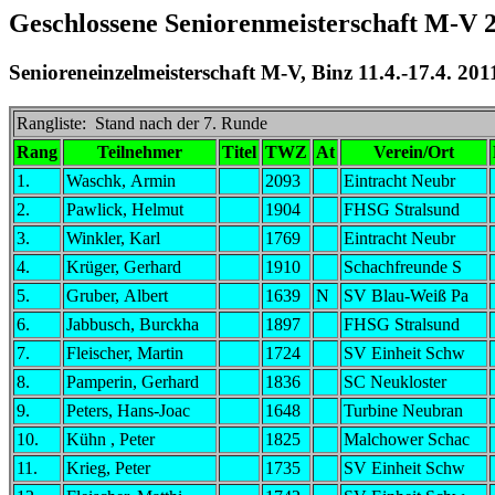
Geschlossene Seniorenmeisterschaft M-V 
Senioreneinzelmeisterschaft M-V, Binz 11.4.-17.4. 201
Rangliste: Stand nach der 7. Runde
Rang
Teilnehmer
Titel
TWZ
At
Verein/Ort
1.
Waschk, Armin
2093
Eintracht Neubr
2.
Pawlick, Helmut
1904
FHSG Stralsund
3.
Winkler, Karl
1769
Eintracht Neubr
4.
Krüger, Gerhard
1910
Schachfreunde S
5.
Gruber, Albert
1639
N
SV Blau-Weiß Pa
6.
Jabbusch, Burckha
1897
FHSG Stralsund
7.
Fleischer, Martin
1724
SV Einheit Schw
8.
Pamperin, Gerhard
1836
SC Neukloster
9.
Peters, Hans-Joac
1648
Turbine Neubran
10.
Kühn , Peter
1825
Malchower Schac
11.
Krieg, Peter
1735
SV Einheit Schw