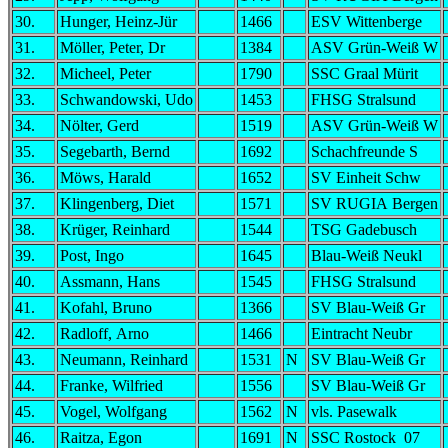
30.
Hunger, Heinz-Jür
1466
ESV Wittenberge
31.
Möller, Peter, Dr
1384
ASV Grün-Weiß W
32.
Micheel, Peter
1790
SSC Graal Mürit
33.
Schwandowski, Udo
1453
FHSG Stralsund
34.
Nölter, Gerd
1519
ASV Grün-Weiß W
35.
Segebarth, Bernd
1692
Schachfreunde S
36.
Möws, Harald
1652
SV Einheit Schw
37.
Klingenberg, Diet
1571
SV RUGIA Bergen
38.
Krüger, Reinhard
1544
TSG Gadebusch
39.
Post, Ingo
1645
Blau-Weiß Neukl
40.
Assmann, Hans
1545
FHSG Stralsund
41.
Kofahl, Bruno
1366
SV Blau-Weiß Gr
42.
Radloff, Arno
1466
Eintracht Neubr
43.
Neumann, Reinhard
1531
N
SV Blau-Weiß Gr
44.
Franke, Wilfried
1556
SV Blau-Weiß Gr
45.
Vogel, Wolfgang
1562
N
vls. Pasewalk
46.
Raitza, Egon
1691
N
SSC Rostock 07