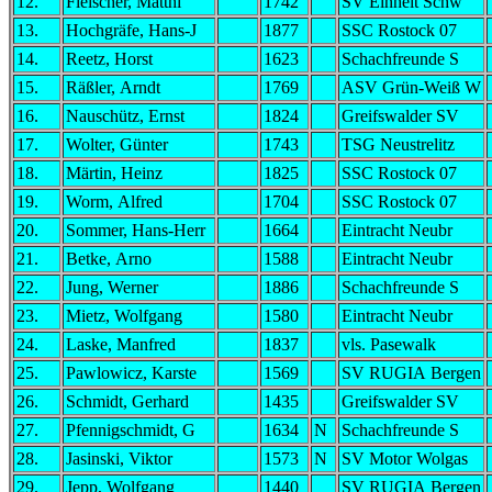
12.
Fleischer, Matthi
1742
SV Einheit Schw
13.
Hochgräfe, Hans-J
1877
SSC Rostock 07
14.
Reetz, Horst
1623
Schachfreunde S
15.
Räßler, Arndt
1769
ASV Grün-Weiß W
16.
Nauschütz, Ernst
1824
Greifswalder SV
17.
Wolter, Günter
1743
TSG Neustrelitz
18.
Märtin, Heinz
1825
SSC Rostock 07
19.
Worm, Alfred
1704
SSC Rostock 07
20.
Sommer, Hans-Herr
1664
Eintracht Neubr
21.
Betke, Arno
1588
Eintracht Neubr
22.
Jung, Werner
1886
Schachfreunde S
23.
Mietz, Wolfgang
1580
Eintracht Neubr
24.
Laske, Manfred
1837
vls. Pasewalk
25.
Pawlowicz, Karste
1569
SV RUGIA Bergen
26.
Schmidt, Gerhard
1435
Greifswalder SV
27.
Pfennigschmidt, G
1634
N
Schachfreunde S
28.
Jasinski, Viktor
1573
N
SV Motor Wolgas
29.
Jepp, Wolfgang
1440
SV RUGIA Bergen