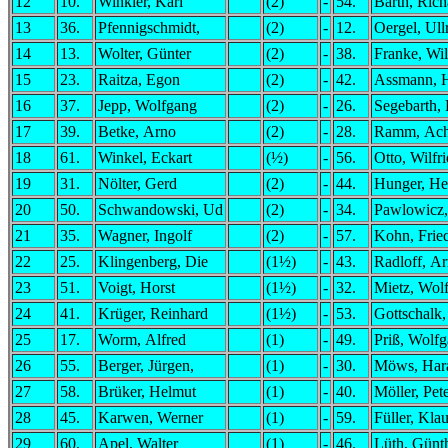
12
10.
Winkler, Karl
(2)
-
54.
Barth, Rich
13
36.
Pfennigschmidt,
(2)
-
12.
Oergel, Ull
14
13.
Wolter, Günter
(2)
-
38.
Franke, Wil
15
23.
Raitza, Egon
(2)
-
42.
Assmann, 
16
37.
Jepp, Wolfgang
(2)
-
26.
Segebarth,
17
39.
Betke, Arno
(2)
-
28.
Ramm, Ac
18
61.
Winkel, Eckart
(½)
-
56.
Otto, Wilfr
19
31.
Nölter, Gerd
(2)
-
44.
Hunger, He
20
50.
Schwandowski, Ud
(2)
-
34.
Pawlowicz,
21
35.
Wagner, Ingolf
(2)
-
57.
Kohn, Frie
22
25.
Klingenberg, Die
(1½)
-
43.
Radloff, A
23
51.
Voigt, Horst
(1½)
-
32.
Mietz, Wol
24
41.
Krüger, Reinhard
(1½)
-
53.
Gottschalk,
25
17.
Worm, Alfred
(1)
-
49.
Priß, Wolf
26
55.
Berger, Jürgen,
(1)
-
30.
Möws, Har
27
58.
Brüker, Helmut
(1)
-
40.
Möller, Pet
28
45.
Karwen, Werner
(1)
-
59.
Füller, Kla
29
60.
Apel, Walter
(1)
-
46.
Lüth, Günt