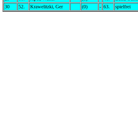
30
52.
Krawelitzki, Ger
(0)
-
63.
spielfrei