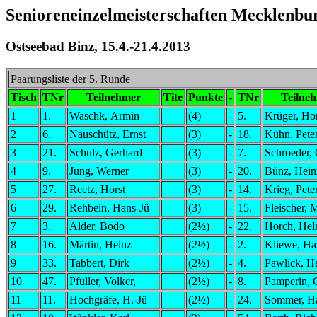
Senioreneinzelmeisterschaften Mecklen
Ostseebad Binz, 15.4.-21.4.2013
Paarungsliste der 5. Runde
Tisch
TNr
Teilnehmer
Tite
Punkte
-
TNr
Teilne
1
1.
Waschk, Armin
(4)
-
5.
Krüger, Hor
2
6.
Nauschütz, Ernst
(3)
-
18.
Kühn, Pete
3
21.
Schulz, Gerhard
(3)
-
7.
Schroeder, 
4
9.
Jung, Werner
(3)
-
20.
Bünz, Hein
5
27.
Reetz, Horst
(3)
-
14.
Krieg, Pete
6
29.
Rehbein, Hans-Jü
(3)
-
15.
Fleischer, 
7
3.
Alder, Bodo
(2½)
-
22.
Horch, Hel
8
16.
Märtin, Heinz
(2½)
-
2.
Kliewe, Ha
9
33.
Tabbert, Dirk
(2½)
-
4.
Pawlick, H
10
47.
Pfüller, Volker,
(2½)
-
8.
Pamperin, 
11
11.
Hochgräfe, H.-Jü
(2½)
-
24.
Sommer, H