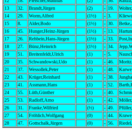
12
18.
Fleischer,Matthias
(2)
-
36.
Raitza
13
32.
Brandt,Jürgen
(2)
-
19.
Wolter
14
29.
Worm,Alfred
(1½)
-
3.
Kliewe
15
8.
Alder,Bodo
(1½)
-
30.
Betke
16
45.
Hunger,Heinz-Jürgen
(1½)
-
13.
Hartun
17
26.
Rehbein,Hans-Jürgen
(1½)
-
33.
Post,I
18
27.
Bünz,Heinrich
(1½)
-
34.
Jepp,W
19
51.
Breitenfeldt,Ulrich
(1)
-
5.
Nausch
20
35.
Schwandowski,Udo
(1)
-
46.
Moritz
21
37.
Wessollek,Peter
(1)
-
48.
Karwe
22
43.
Krüger,Reinhard
(1)
-
38.
Jungha
23
41.
Assmann,Hans
(1)
-
52.
Barth,
24
55.
Lüth,Günther
(1)
-
40.
Schmi
25
53.
Radloff,Arno
(1)
-
42.
Möller,
26
31.
Franke,Wilfried
(½)
-
49.
Pfüller
27
54.
Fröhlich,Wolfgang
(0)
-
44.
Krawel
28
47.
Gottschalk,Jürgen
(0)
-
56.
Riedel