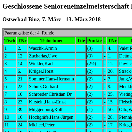
Geschlossene Senioreneinzelmeisterschaft
Ostseebad Binz, 7. März - 13. März 2018
Paarungsliste der 4. Runde
Tisch
TNr
Teilnehmer
Tite
Punkte
-
TNr
T
1
2.
Waschk,Armin
(3)
-
4.
Valet,
2
12.
Zacharias,Uwe
(3)
-
1.
Dettm
3
14.
Winkler,Karl
(2½)
-
11.
Pawlic
4
6.
Krüger,Horst
(2)
-
20.
Strack
5
21.
Sommer,Hans-Hermann
(2)
-
7.
Jung,W
6
22.
Schulz,Gerhard
(2)
-
9.
Menkha
7
10.
Schroeder,Christian,Dr
(2)
-
25.
Vietin
8
23.
Kirstein,Hans-Ernst
(2)
-
15.
Fleisc
9
39.
Müggenburg,Rolf
(1)
-
50.
Otto,W
10
16.
Hochgräfe,Hans-Jürgen,
(2)
-
28.
Pfenni
11
24.
Micheel,Peter
(2)
-
17.
Krieg,