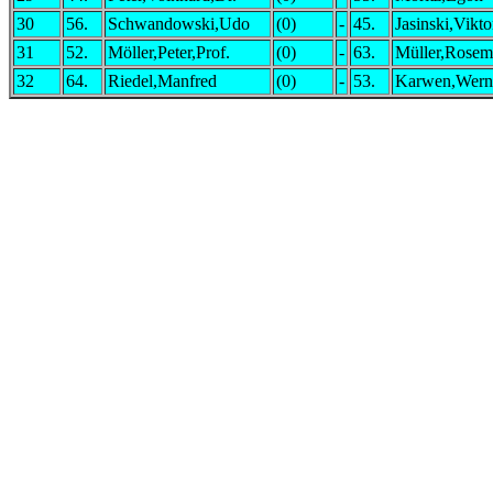
30
56.
Schwandowski,Udo
(0)
-
45.
Jasinski,Vikto
31
52.
Möller,Peter,Prof.
(0)
-
63.
Müller,Rosem
32
64.
Riedel,Manfred
(0)
-
53.
Karwen,Wern