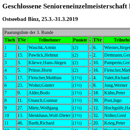
Geschlossene Senioreneinzelmeisterschaft
Ostseebad Binz, 25.3.-31.3.2019
Paarungsliste der 3. Runde
Tisch
TNr
Teilnehmer
Punkte
-
TNr
Teilneh
1
1.
Waschk,Armin
(2)
-
6.
Wiemer,Jürge
2
15.
Pawlick,Helmut
(2)
-
2.
Dettmann,Ge
3
3.
Kliewe,Hans-Jürgen
(2)
-
10.
Pamperin,Ger
4
5.
Prüsse,Horst
(2)
-
16.
Fleischer,Mar
5
17.
Fleischer,Matthias
(1½)
-
4.
Valet,Richard
6
23.
Wolter,Günter
(1½)
-
8.
Jung,Werner
7
9.
Alder,Bodo
(1½)
-
18.
Kühn,Peter
8
11.
Onasch,Gunnar
(1½)
-
39.
Post,Ingo
9
27.
Mietz,Wolfgang
(1½)
-
12.
Hochgräfe,Ha
10
13.
Menkhaus,Wolf-Dieter
(1½)
-
32.
Nölter,Gerd
11
46.
Barth,Richard
(1½)
-
20.
Krieg,Peter