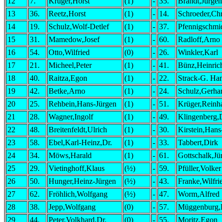
12
7.
Krüger,Horst
(1)
-
35.
Brandt,Jürgen
13
36.
Reetz,Horst
(1)
-
14.
Schroeder,Chr
14
19.
Schulz,Wolf-Detlef
(1)
-
37.
Pfennigschmi
15
31.
Mamedow,Josef
(1)
-
60.
Radloff,Arno
16
54.
Otto,Wilfried
(0)
-
26.
Winkler,Karl
17
21.
Micheel,Peter
(1)
-
41.
Bünz,Heinric
18
40.
Raitza,Egon
(1)
-
22.
Strack-G. Ha
19
42.
Betke,Arno
(1)
-
24.
Schulz,Gerha
20
25.
Rehbein,Hans-Jürgen
(1)
-
51.
Krüger,Reinh
21
28.
Wagner,Ingolf
(1)
-
49.
Klingenberg,D
22
48.
Breitenfeldt,Ulrich
(1)
-
30.
Kirstein,Hans
23
58.
Ebel,Karl-Heinz,Dr.
(1)
-
33.
Tabbert,Dirk
24
34.
Möws,Harald
(1)
-
61.
Gottschalk,Jü
25
29.
Vietinghoff,Klaus
(½)
-
59.
Pfüller,Volker
26
50.
Hunger,Heinz-Jürgen
(½)
-
43.
Franke,Wilfri
27
62.
Fröhlich,Wolfgang
(½)
-
47.
Worm,Alfred
28
38.
Jepp,Wolfgang
(0)
-
57.
Müggenburg,
29
44.
Peter,Volkhard,Dr.
(0)
-
55.
Moritz,Egon