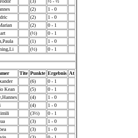
eodor
(3)
½ - ½
annes
(2)
1 - 0
dric
(2)
1 - 0
Marian
(2)
0 - 1
art
(½)
0 - 1
,Paula
(1)
1 - 0
ning,Li
(½)
0 - 1
hmer
Tite
Punkte
Ergebnis
At
xander
(6)
0 - 1
io Kean
(5)
0 - 1
,Hannes
(4)
1 - 0
i
(4)
1 - 0
imili
(3½)
0 - 1
hua
(3)
1 - 0
bea
(3)
1 - 0
vin
(3)
0 - 1