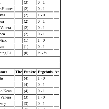
i
(3)
0 - 1
,Hannes
(2)
0 - 1
kas
(2)
1 - 0
hua
(2)
0 - 1
,Venera
(2)
0 - 1
bea
(2)
0 - 1
Nick
(1)
1 - 0
smin
(1)
0 - 1
ning,Li
(0)
½ - ½
hmer
Tite
Punkte
Ergebnis
At
tis
(4)
1 - 0
a
(4)
0 - 1
io Kean
(4)
0 - 1
,Venera
(3)
1 - 0
ezey
(3)
0 - 1