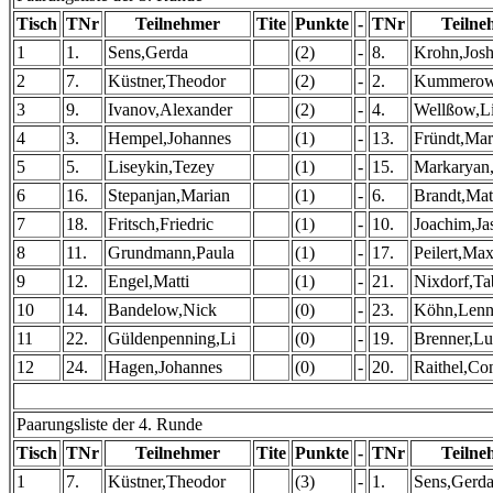
Tisch
TNr
Teilnehmer
Tite
Punkte
-
TNr
Teilne
1
1.
Sens,Gerda
(2)
-
8.
Krohn,Jos
2
7.
Küstner,Theodor
(2)
-
2.
Kummerow
3
9.
Ivanov,Alexander
(2)
-
4.
Wellßow,L
4
3.
Hempel,Johannes
(1)
-
13.
Fründt,Mar
5
5.
Liseykin,Tezey
(1)
-
15.
Markaryan
6
16.
Stepanjan,Marian
(1)
-
6.
Brandt,Mat
7
18.
Fritsch,Friedric
(1)
-
10.
Joachim,Ja
8
11.
Grundmann,Paula
(1)
-
17.
Peilert,Max
9
12.
Engel,Matti
(1)
-
21.
Nixdorf,Ta
10
14.
Bandelow,Nick
(0)
-
23.
Köhn,Lenn
11
22.
Güldenpenning,Li
(0)
-
19.
Brenner,Lu
12
24.
Hagen,Johannes
(0)
-
20.
Raithel,Co
Paarungsliste der 4. Runde
Tisch
TNr
Teilnehmer
Tite
Punkte
-
TNr
Teilne
1
7.
Küstner,Theodor
(3)
-
1.
Sens,Gerd