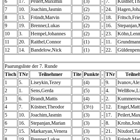
6
17.
Peilert,Maximili
(3)
-
7.
Küstner,Th
7
10.
Joachim,Jasmin
(2)
-
24.
Hagen,Joh
8
13.
Fründt,Marvin
(2)
-
18.
Fritsch,Frie
9
19.
Brenner,Lukas
(2)
-
16.
Stepanjan,
10
3.
Hempel,Johannes
(2)
-
23.
Köhn,Lenn
11
20.
Raithel,Connor
(1)
-
11.
Grundmann
12
14.
Bandelow,Nick
(1)
-
22.
Güldenpen
Paarungsliste der 7. Runde
Tisch
TNr
Teilnehmer
Tite
Punkte
-
TNr
Teilne
1
5.
Liseykin,Tezey
(4)
-
9.
Ivanov,Ale
2
1.
Sens,Gerda
(5)
-
4.
Wellßow,L
3
6.
Brandt,Mattis
(4)
-
2.
Kummerow
4
7.
Küstner,Theodor
(3½)
-
12.
Engel,Matt
5
10.
Joachim,Jasmin
(3)
-
17.
Peilert,Max
6
16.
Stepanjan,Marian
(3)
-
8.
Krohn,Jos
7
15.
Markaryan,Venera
(3)
-
21.
Nixdorf,Ta
8
19.
Brenner,Lukas
(2)
-
13.
Fründt,Mar