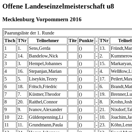
Offene Landeseinzelmeisterschaft u8
Mecklenburg Vorpommern 2016
Paarungsliste der 1. Runde
Tisch
TNr
Teilnehmer
Tite
Punkte
-
TNr
Teilne
1
1.
Sens,Gerda
()
-
13.
Fründt,Mar
2
14.
Bandelow,Nick
()
-
2.
Kummerow
3
3.
Hempel,Johannes
()
-
15.
Markaryan
4
16.
Stepanjan,Marian
()
-
4.
Wellßow,L
5
5.
Liseykin,Tezey
()
-
17.
Peilert,Max
6
18.
Fritsch,Friedric
()
-
6.
Brandt,Mat
7
7.
Küstner,Theodor
()
-
19.
Brenner,Lu
8
20.
Raithel,Connor
()
-
8.
Krohn,Jos
9
9.
Ivanov,Alexander
()
-
21.
Nixdorf,Ta
10
22.
Güldenpenning,Li
()
-
10.
Joachim,Ja
11
11.
Grundmann,Paula
()
-
23.
Köhn,Lenn