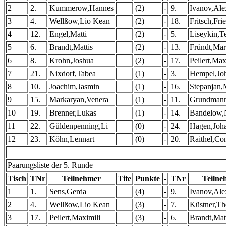
2
2.
Kummerow,Hannes
(2)
-
9.
Ivanov,Ale
3
4.
Wellßow,Lio Kean
(2)
-
18.
Fritsch,Frie
4
12.
Engel,Matti
(2)
-
5.
Liseykin,T
5
6.
Brandt,Mattis
(2)
-
13.
Fründt,Mar
6
8.
Krohn,Joshua
(2)
-
17.
Peilert,Max
7
21.
Nixdorf,Tabea
(1)
-
3.
Hempel,Jo
8
10.
Joachim,Jasmin
(1)
-
16.
Stepanjan,
9
15.
Markaryan,Venera
(1)
-
11.
Grundmann
10
19.
Brenner,Lukas
(1)
-
14.
Bandelow,
11
22.
Güldenpenning,Li
(0)
-
24.
Hagen,Joh
12
23.
Köhn,Lennart
(0)
-
20.
Raithel,Co
Paarungsliste der 5. Runde
Tisch
TNr
Teilnehmer
Tite
Punkte
-
TNr
Teilne
1
1.
Sens,Gerda
(4)
-
9.
Ivanov,Ale
2
4.
Wellßow,Lio Kean
(3)
-
7.
Küstner,Th
3
17.
Peilert,Maximili
(3)
-
6.
Brandt,Mat