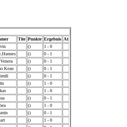
hmer
Tite
Punkte
Ergebnis
At
vin
()
1 - 0
,Hannes
()
0 - 1
,Venera
()
0 - 1
io Kean
()
0 - 1
imili
()
0 - 1
tis
()
1 - 0
kas
()
1 - 0
hua
()
0 - 1
bea
()
1 - 0
smin
()
0 - 1
art
()
1 - 0