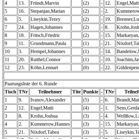
4
13.
Fründt,Marvin
(2)
-
12.
Engel,Matt
5
16.
Stepanjan,Marian
(2)
-
2.
Kummerow
6
5.
Liseykin,Tezey
(2)
-
19.
Brenner,Lu
7
24.
Hagen,Johannes
(2)
-
8.
Krohn,Jos
8
18.
Fritsch,Friedric
(2)
-
15.
Markaryan
9
11.
Grundmann,Paula
(1)
-
21.
Nixdorf,Ta
10
3.
Hempel,Johannes
(1)
-
14.
Bandelow,
11
20.
Raithel,Connor
(1)
-
10.
Joachim,Ja
12
23.
Köhn,Lennart
(0)
-
22.
Güldenpen
Paarungsliste der 6. Runde
Tisch
TNr
Teilnehmer
Tite
Punkte
-
TNr
Teilne
1
9.
Ivanov,Alexander
(5)
-
6.
Brandt,Mat
2
12.
Engel,Matti
(4)
-
1.
Sens,Gerd
3
8.
Krohn,Joshua
(3)
-
4.
Wellßow,L
4
2.
Kummerow,Hannes
(3)
-
15.
Markaryan
5
21.
Nixdorf,Tabea
(3)
-
5.
Liseykin,T