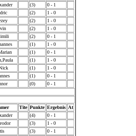
xander
(3)
0 - 1
dric
(2)
1 - 0
ezey
(2)
1 - 0
vin
(2)
1 - 0
imili
(2)
0 - 1
hannes
(1)
1 - 0
Marian
(1)
0 - 1
,Paula
(1)
1 - 0
Nick
(1)
1 - 0
annes
(1)
0 - 1
nnor
(0)
0 - 1
hmer
Tite
Punkte
Ergebnis
At
xander
(4)
0 - 1
eodor
(3)
1 - 0
tis
(3)
0 - 1