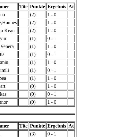
hmer
Tite
Punkte
Ergebnis
At
hua
(2)
1 - 0
,Hannes
(2)
1 - 0
io Kean
(2)
1 - 0
vin
(1)
0 - 1
,Venera
(1)
1 - 0
tis
(1)
0 - 1
smin
(1)
1 - 0
imili
(1)
0 - 1
bea
(1)
1 - 0
art
(0)
1 - 0
kas
(0)
0 - 1
nnor
(0)
1 - 0
hmer
Tite
Punkte
Ergebnis
At
a
(3)
0 - 1