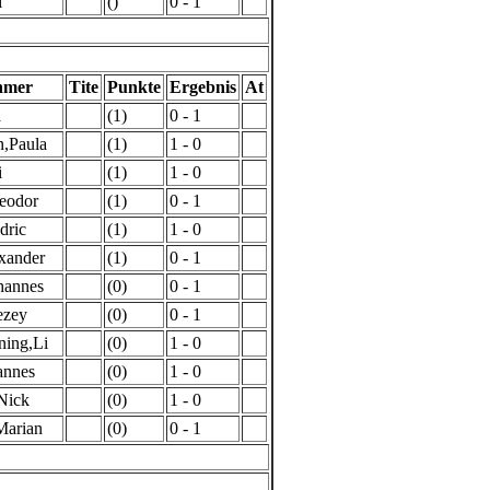
i
()
0 - 1
hmer
Tite
Punkte
Ergebnis
At
a
(1)
0 - 1
,Paula
(1)
1 - 0
i
(1)
1 - 0
eodor
(1)
0 - 1
dric
(1)
1 - 0
xander
(1)
0 - 1
hannes
(0)
0 - 1
ezey
(0)
0 - 1
ning,Li
(0)
1 - 0
annes
(0)
1 - 0
Nick
(0)
1 - 0
Marian
(0)
0 - 1