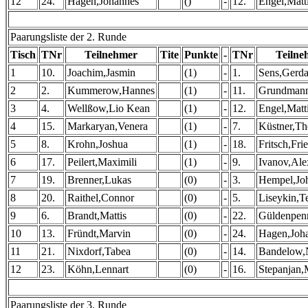
12
24.
Hagen,Johannes
()
-
12.
Engel,Matt
Paarungsliste der 2. Runde
Tisch
TNr
Teilnehmer
Tite
Punkte
-
TNr
Teilne
1
10.
Joachim,Jasmin
(1)
-
1.
Sens,Gerd
2
2.
Kummerow,Hannes
(1)
-
11.
Grundmann
3
4.
Wellßow,Lio Kean
(1)
-
12.
Engel,Matt
4
15.
Markaryan,Venera
(1)
-
7.
Küstner,Th
5
8.
Krohn,Joshua
(1)
-
18.
Fritsch,Frie
6
17.
Peilert,Maximili
(1)
-
9.
Ivanov,Ale
7
19.
Brenner,Lukas
(0)
-
3.
Hempel,Jo
8
20.
Raithel,Connor
(0)
-
5.
Liseykin,T
9
6.
Brandt,Mattis
(0)
-
22.
Güldenpen
10
13.
Fründt,Marvin
(0)
-
24.
Hagen,Joh
11
21.
Nixdorf,Tabea
(0)
-
14.
Bandelow,
12
23.
Köhn,Lennart
(0)
-
16.
Stepanjan,
Paarungsliste der 3. Runde