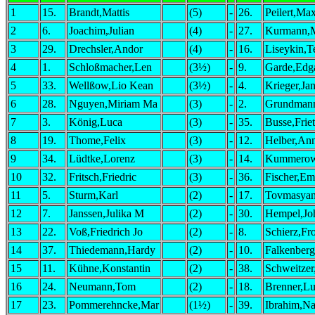
1
15.
Brandt,Mattis
(5)
-
26.
Peilert,Max
2
6.
Joachim,Julian
(4)
-
27.
Kurmann,M
3
29.
Drechsler,Andor
(4)
-
16.
Liseykin,T
4
1.
Schloßmacher,Len
(3½)
-
9.
Garde,Edg
5
33.
Wellßow,Lio Kean
(3½)
-
4.
Krieger,Jan
6
28.
Nguyen,Miriam Ma
(3)
-
2.
Grundman
7
3.
König,Luca
(3)
-
35.
Busse,Friet
8
19.
Thome,Felix
(3)
-
12.
Helber,An
9
34.
Lüdtke,Lorenz
(3)
-
14.
Kummerow
10
32.
Fritsch,Friedric
(3)
-
36.
Fischer,Em
11
5.
Sturm,Karl
(2)
-
17.
Tovmasyan
12
7.
Janssen,Julika M
(2)
-
30.
Hempel,Jo
13
22.
Voß,Friedrich Jo
(2)
-
8.
Schierz,Fr
14
37.
Thiedemann,Hardy
(2)
-
10.
Falkenber
15
11.
Kühne,Konstantin
(2)
-
38.
Schweitze
16
24.
Neumann,Tom
(2)
-
18.
Brenner,L
17
23.
Pommerehncke,Mar
(1½)
-
39.
Ibrahim,Na