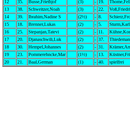
12
35.
Busse,Friethjof
(3)
-
19.
Thome,Fel
13
38.
Schweitzer,Noah
(3)
-
22.
Voß,Friedr
14
39.
Ibrahim,Nadine S
(2½)
-
8.
Schierz,Fr
15
18.
Brenner,Lukas
(2)
-
5.
Sturm,Karl
16
25.
Stepanjan,Tatevi
(2)
-
11.
Kühne,Kon
17
20.
Djanaschwili,Luk
(2)
-
37.
Thiedeman
18
30.
Hempel,Johannes
(2)
-
31.
Krämer,Ar
19
23.
Pommerehncke,Mar
(1½)
-
13.
Küstner,Fr
20
21.
Baal,German
(1)
-
40.
spielfrei