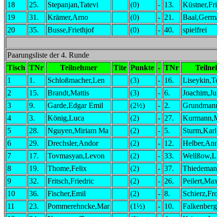
18
25.
Stepanjan,Tatevi
(0)
-
13.
Küstner,Fr
19
31.
Krämer,Arno
(0)
-
21.
Baal,Germ
20
35.
Busse,Friethjof
(0)
-
40.
spielfrei
Paarungsliste der 4. Runde
Tisch
TNr
Teilnehmer
Tite
Punkte
-
TNr
Teiln
1
1.
Schloßmacher,Len
(3)
-
16.
Liseykin,T
2
15.
Brandt,Mattis
(3)
-
6.
Joachim,Ju
3
9.
Garde,Edgar Emil
(2½)
-
2.
Grundman
4
3.
König,Luca
(2)
-
27.
Kurmann,M
5
28.
Nguyen,Miriam Ma
(2)
-
5.
Sturm,Karl
6
29.
Drechsler,Andor
(2)
-
12.
Helber,An
7
17.
Tovmasyan,Levon
(2)
-
33.
Wellßow,L
8
19.
Thome,Felix
(2)
-
37.
Thiedeman
9
32.
Fritsch,Friedric
(2)
-
26.
Peilert,Max
10
36.
Fischer,Emil
(2)
-
8.
Schierz,Fr
11
23.
Pommerehncke,Mar
(1½)
-
10.
Falkenber