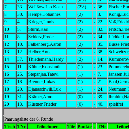
7
33.
Wellßow,Lio Kean
(2½)
-
36.
Fischer,Em
8
30.
Hempel,Johannes
(2)
-
3.
König,Luc
9
4.
Krieger,Jannis
(2)
-
22.
Voß,Friedr
10
5.
Sturm,Karl
(2)
-
32.
Fritsch,Fri
11
8.
Schierz,Frode
(2)
-
34.
Lüdtke,Lo
12
10.
Falkenberg,Aaron
(2)
-
35.
Busse,Friet
13
12.
Helber,Anna
(2)
-
38.
Schweitze
14
37.
Thiedemann,Hardy
(2)
-
14.
Kummerow
15
11.
Kühne,Konstantin
(1)
-
23.
Pommereh
16
25.
Stepanjan,Tatevi
(1)
-
7.
Janssen,Ju
17
18.
Brenner,Lukas
(1)
-
21.
Baal,Germ
18
20.
Djanaschwili,Luk
(1)
-
24.
Neumann,
19
31.
Krämer,Arno
(0)
-
39.
Ibrahim,Na
20
13.
Küstner,Frieder
(0)
-
40.
spielfrei
Paarungsliste der 6. Runde
Tisch
TNr
Teilnehmer
Tite
Punkte
-
TNr
Teiln