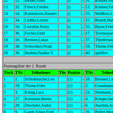
12
12.
Helber,Anna
()
-
31.
Krämer,Ar
13
32.
Fritsch,Friedric
()
-
13.
Küstner,Fr
14
14.
Kummerow,Hannes
()
-
33.
Wellßow,L
15
34.
Lüdtke,Lorenz
()
-
15.
Brandt,Mat
16
16.
Liseykin,Tezey
()
-
35.
Busse,Friet
17
36.
Fischer,Emil
()
-
17.
Tovmasyan
18
18.
Brenner,Lukas
()
-
37.
Thiedeman
19
38.
Schweitzer,Noah
()
-
19.
Thome,Fel
20
39.
Ibrahim,Nadine S
()
-
40.
spielfrei
Paarungsliste der 2. Runde
Tisch
TNr
Teilnehmer
Tite
Punkte
-
TNr
Teiln
1
1.
Schloßmacher,Len
(1)
-
18.
Brenner,L
2
19.
Thome,Felix
(1)
-
2.
Grundman
3
3.
König,Luca
(1)
-
24.
Neumann,
4
27.
Kurmann,Martin
(1)
-
4.
Krieger,Jan
5
29.
Drechsler,Andor
(1)
-
6.
Joachim,Ju
6
9.
Garde,Edgar Emil
(1)
-
26.
Peilert,Max