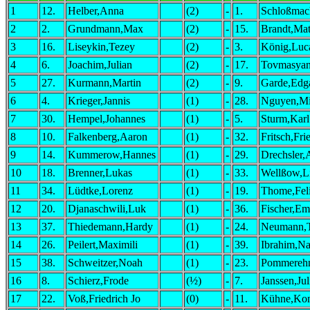
1
12.
Helber,Anna
(2)
-
1.
Schloßmac
2
2.
Grundmann,Max
(2)
-
15.
Brandt,Mat
3
16.
Liseykin,Tezey
(2)
-
3.
König,Luc
4
6.
Joachim,Julian
(2)
-
17.
Tovmasyan
5
27.
Kurmann,Martin
(2)
-
9.
Garde,Edg
6
4.
Krieger,Jannis
(1)
-
28.
Nguyen,Mi
7
30.
Hempel,Johannes
(1)
-
5.
Sturm,Karl
8
10.
Falkenberg,Aaron
(1)
-
32.
Fritsch,Fri
9
14.
Kummerow,Hannes
(1)
-
29.
Drechsler,
10
18.
Brenner,Lukas
(1)
-
33.
Wellßow,L
11
34.
Lüdtke,Lorenz
(1)
-
19.
Thome,Fel
12
20.
Djanaschwili,Luk
(1)
-
36.
Fischer,Em
13
37.
Thiedemann,Hardy
(1)
-
24.
Neumann,
14
26.
Peilert,Maximili
(1)
-
39.
Ibrahim,Na
15
38.
Schweitzer,Noah
(1)
-
23.
Pommereh
16
8.
Schierz,Frode
(½)
-
7.
Janssen,Ju
17
22.
Voß,Friedrich Jo
(0)
-
11.
Kühne,Kon