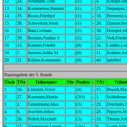
12
24.
Neumann,Tom
(1)
-
4.
Krieger,Jan
13
14.
Kummerow,Hannes
(1)
-
25.
Stepanjan,
14
35.
Busse,Friethjof
(1)
-
18.
Brenner,L
15
38.
Schweitzer,Noah
(1)
-
20.
Djanaschwi
16
21.
Baal,German
(1)
-
30.
Hempel,Jo
17
39.
Ibrahim,Nadine S
(1)
-
22.
Voß,Friedr
18
13.
Küstner,Frieder
(0)
-
34.
Lüdtke,Lo
19
7.
Janssen,Julika M
(0)
-
31.
Krämer,Ar
20
11.
Kühne,Konstantin
(0)
-
40.
spielfrei
Paarungsliste der 5. Runde
Tisch
TNr
Teilnehmer
Tite
Punkte
-
TNr
Teiln
1
16.
Liseykin,Tezey
(4)
-
15.
Brandt,Mat
2
27.
Kurmann,Martin
(3½)
-
1.
Schloßmac
3
2.
Grundmann,Max
(3)
-
29.
Drechsler,
4
6.
Joachim,Julian
(3)
-
28.
Nguyen,Mi
5
26.
Peilert,Maximili
(3)
-
19.
Thome,Fel
6
17.
Tovmasyan,Levon
(2½)
-
9.
Garde,Edg