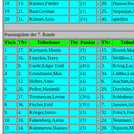
18
13.
Küstner,Frieder
(1)
-
20.
Djanaschwi
19
21.
Baal,German
(1)
-
25.
Stepanjan,
20
31.
Krämer,Arno
(½)
-
40.
spielfrei
Paarungsliste der 7. Runde
Tisch
TNr
Teilnehmer
Tite
Punkte
-
TNr
Teiln
1
27.
Kurmann,Martin
(5)
-
15.
Brandt,Mat
2
16.
Liseykin,Tezey
(5)
-
33.
Wellßow,L
3
9.
Garde,Edgar Emil
(4½)
-
3.
König,Luc
4
2.
Grundmann,Max
(4)
-
34.
Lüdtke,Lo
5
12.
Helber,Anna
(4)
-
6.
Joachim,Ju
6
26.
Peilert,Maximili
(4)
-
29.
Drechsler,
7
17.
Tovmasyan,Levon
(3½)
-
1.
Schloßmac
8
36.
Fischer,Emil
(3½)
-
7.
Janssen,Ju
9
4.
Krieger,Jannis
(3)
-
32.
Fritsch,Fri
10
10.
Falkenberg,Aaron
(3)
-
24.
Neumann,
11
14.
Kummerow,Hannes
(3)
-
28.
Nguyen,Mi