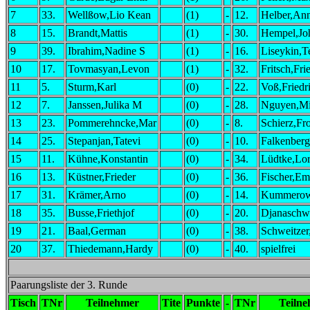
7
33.
Wellßow,Lio Kean
(1)
-
12.
Helber,An
8
15.
Brandt,Mattis
(1)
-
30.
Hempel,Jo
9
39.
Ibrahim,Nadine S
(1)
-
16.
Liseykin,T
10
17.
Tovmasyan,Levon
(1)
-
32.
Fritsch,Fri
11
5.
Sturm,Karl
(0)
-
22.
Voß,Friedr
12
7.
Janssen,Julika M
(0)
-
28.
Nguyen,Mi
13
23.
Pommerehncke,Mar
(0)
-
8.
Schierz,Fr
14
25.
Stepanjan,Tatevi
(0)
-
10.
Falkenber
15
11.
Kühne,Konstantin
(0)
-
34.
Lüdtke,Lo
16
13.
Küstner,Frieder
(0)
-
36.
Fischer,Em
17
31.
Krämer,Arno
(0)
-
14.
Kummerow
18
35.
Busse,Friethjof
(0)
-
20.
Djanaschwi
19
21.
Baal,German
(0)
-
38.
Schweitze
20
37.
Thiedemann,Hardy
(0)
-
40.
spielfrei
Paarungsliste der 3. Runde
Tisch
TNr
Teilnehmer
Tite
Punkte
-
TNr
Teiln