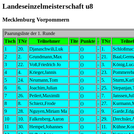
Landeseinzelmeisterschaft u8
Mecklenburg Vorpommern
Paarungsliste der 1. Runde
Tisch
TNr
Teilnehmer
Tite
Punkte
-
TNr
Teiln
1
20.
Djanaschwili,Luk
()
-
1.
Schloßmac
2
2.
Grundmann,Max
()
-
21.
Baal,Germ
3
22.
Voß,Friedrich Jo
()
-
3.
König,Luc
4
4.
Krieger,Jannis
()
-
23.
Pommereh
5
24.
Neumann,Tom
()
-
5.
Sturm,Karl
6
6.
Joachim,Julian
()
-
25.
Stepanjan,
7
26.
Peilert,Maximili
()
-
7.
Janssen,Ju
8
8.
Schierz,Frode
()
-
27.
Kurmann,M
9
28.
Nguyen,Miriam Ma
()
-
9.
Garde,Edg
10
10.
Falkenberg,Aaron
()
-
29.
Drechsler,
11
30.
Hempel,Johannes
()
-
11.
Kühne,Kon