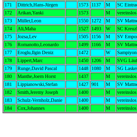
171
Dittrich,Hans-Jürgen
1573
1137
M
SC Eintrac
172
Arikan,Yanki
1573
M
vereinslos
173
Müller,Leon
1550
1272
M
SV Mattne
174
Ali,Maha
1527
1493
W
SC Kreuzb
175
Jozsa,Lev
1505
1156
M
SV Empor 
176
Romanotto,Leonardo
1499
1166
M
SV Mattne
177
Eroglu,Ilgin Deniz
1472
W
Sampiyon
178
Lippert,Marc
1450
1206
M
SVG Läufe
179
Runge,David Pascal
1448
1080
M
SG Lasker
180
Manthe,Joern Horst
1437
M
vereinslos
181
Lippianowski,Stefan
1427
901
M
SV Mattne
182
Smith,Jeremy Joseph
1400
M
vereinslos
183
Schulz-Vernholz,Danie
1400
M
vereinslos
184
Cox,Johannes
1400
M
vereinslos