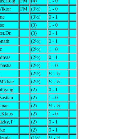
us,Holg
FM
(4)
1 - 0
Viktor
FM
(3½)
1 - 0
rne
(3½)
0 - 1
so
(3)
1 - 0
er,Dr.
(3)
0 - 1
onath
(2½)
0 - 1
z
(2½)
1 - 0
dreas
(2½)
0 - 1
bastia
(2½)
1 - 0
k
(2½)
½ - ½
,Michae
(2½)
½ - ½
lfgang
(2)
0 - 1
astian
(2)
1 - 0
tmar
(2)
½ - ½
,Klaus
(2)
1 - 0
tzky,T
(2)
0 - 1
rko
(2)
0 - 1
Ursula
(1½)
½ - ½