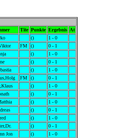
ehmer
Tite
Punkte
Ergebnis
At
rko
()
1 - 0
Viktor
FM
()
0 - 1
onja
()
1 - 0
rne
()
0 - 1
bastia
()
1 - 0
us,Holg
FM
()
0 - 1
,Klaus
()
1 - 0
onath
()
0 - 1
atthia
()
1 - 0
dreas
()
0 - 1
red
()
1 - 0
er,Dr.
()
0 - 1
nn Jon
()
1 - 0