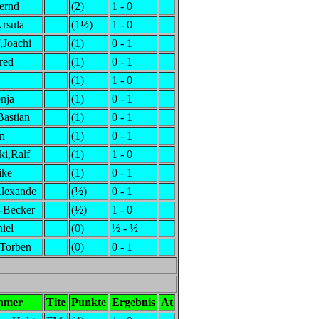
ernd
(2)
1 - 0
Ursula
(1½)
1 - 0
,Joachi
(1)
0 - 1
red
(1)
0 - 1
(1)
1 - 0
onja
(1)
0 - 1
astian
(1)
0 - 1
n
(1)
0 - 1
i,Ralf
(1)
1 - 0
ike
(1)
0 - 1
lexande
(½)
0 - 1
-Becker
(½)
1 - 0
iel
(0)
½ - ½
,Torben
(0)
0 - 1
ehmer
Tite
Punkte
Ergebnis
At