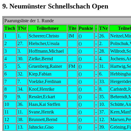
9. Neumünster Schnellschach Open
Paarungsliste der 1. Runde
Tisch
TNr
Teilnehmer
Tite
Punkte
-
TNr
Teiln
1
1.
Scheerer,Christo
IM
()
-
26.
Neitzel,Mi
2
27.
Hielscher,Ursula
()
-
2.
Polischuk,
3
3.
Hoffmann,Michael
()
-
28.
Willrodt,S
4
30.
Zielke,Bernd
()
-
4.
Jochens,A
5
5.
Gruenberg,Rainer
FM
()
-
31.
Hartwig,Se
6
32.
Kiep,Fabian
()
-
6.
Hebbingha
7
7.
Voelzke,Ferdinan
()
-
33.
Hergeröder
8
34.
Knof,Henrike
()
-
8.
Carlstedt,J
9
9.
Ressler,Eckart
()
-
35.
Behrendt,M
10
36.
Haas,Kai Steffen
()
-
10.
Schütte,An
11
11.
Svane,Henrik
()
-
37.
Kern,Manf
12
38.
Brunnett,Bernd
()
-
12.
Marxen,Pet
13
13.
Jahncke,Giso
()
-
39.
Gröning,Fi