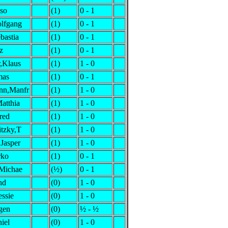
so
(1)
0 - 1
lfgang
(1)
0 - 1
bastia
(1)
0 - 1
z
(1)
0 - 1
,Klaus
(1)
1 - 0
mas
(1)
0 - 1
nn,Manfr
(1)
1 - 0
atthia
(1)
1 - 0
red
(1)
1 - 0
tzky,T
(1)
1 - 0
Jasper
(1)
1 - 0
rko
(1)
0 - 1
,Michae
(½)
0 - 1
nd
(0)
1 - 0
ssie
(0)
1 - 0
rgen
(0)
½ - ½
iel
(0)
1 - 0