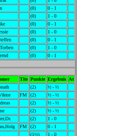
rik
(0)
1 - 0
n
(0)
0 - 1
(0)
1 - 0
ike
(0)
0 - 1
ssie
(0)
1 - 0
teffen
(0)
0 - 1
,Torben
(0)
1 - 0
ernd
(0)
0 - 1
ehmer
Tite
Punkte
Ergebnis
At
onath
(2)
½ - ½
Viktor
FM
(2)
½ - ½
dreas
(2)
½ - ½
rne
(2)
½ - ½
er,Dr.
(2)
1 - 0
us,Holg
FM
(2)
0 - 1
k
(1½)
1 - 0