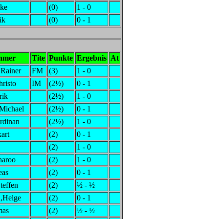
ike
(0)
1 - 0
ik
(0)
0 - 1
ehmer
Tite
Punkte
Ergebnis
At
,Rainer
FM
(3)
1 - 0
hristo
IM
(2½)
0 - 1
rik
(2½)
1 - 0
Michael
(2½)
0 - 1
rdinan
(2½)
1 - 0
art
(2)
0 - 1
(2)
1 - 0
haroo
(2)
1 - 0
eas
(2)
0 - 1
teffen
(2)
½ - ½
,Helge
(2)
0 - 1
mas
(2)
½ - ½