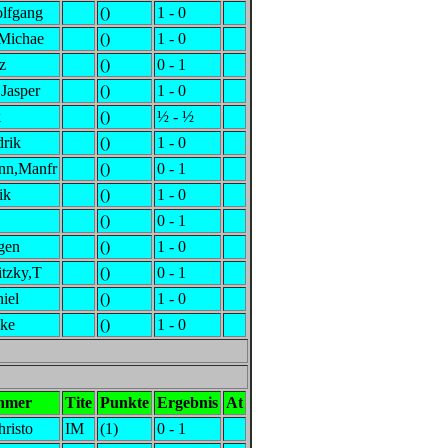
lfgang
()
1 - 0
,Michae
()
1 - 0
z
()
0 - 1
Jasper
()
1 - 0
k
()
½ - ½
rik
()
1 - 0
nn,Manfr
()
0 - 1
ik
()
1 - 0
()
0 - 1
rgen
()
1 - 0
tzky,T
()
0 - 1
iel
()
1 - 0
ike
()
1 - 0
ehmer
Tite
Punkte
Ergebnis
At
hristo
IM
(1)
0 - 1