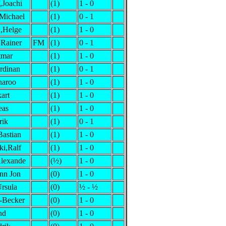
,Joachi
(1)
1 - 0
Michael
(1)
0 - 1
,Helge
(1)
1 - 0
,Rainer
FM
(1)
0 - 1
tmar
(1)
1 - 0
rdinan
(1)
0 - 1
haroo
(1)
1 - 0
art
(1)
1 - 0
eas
(1)
1 - 0
rik
(1)
0 - 1
astian
(1)
1 - 0
i,Ralf
(1)
1 - 0
lexande
(½)
1 - 0
nn Jon
(0)
1 - 0
Ursula
(0)
½ - ½
-Becker
(0)
1 - 0
nd
(0)
1 - 0