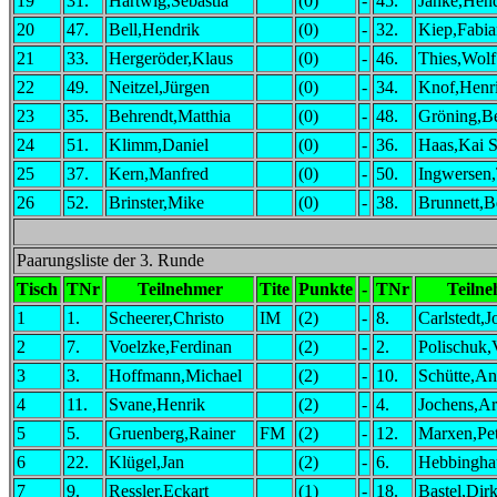
19
31.
Hartwig,Sebastia
(0)
-
45.
Janke,Hend
20
47.
Bell,Hendrik
(0)
-
32.
Kiep,Fabia
21
33.
Hergeröder,Klaus
(0)
-
46.
Thies,Wolf
22
49.
Neitzel,Jürgen
(0)
-
34.
Knof,Henr
23
35.
Behrendt,Matthia
(0)
-
48.
Gröning,Be
24
51.
Klimm,Daniel
(0)
-
36.
Haas,Kai S
25
37.
Kern,Manfred
(0)
-
50.
Ingwersen
26
52.
Brinster,Mike
(0)
-
38.
Brunnett,B
Paarungsliste der 3. Runde
Tisch
TNr
Teilnehmer
Tite
Punkte
-
TNr
Teiln
1
1.
Scheerer,Christo
IM
(2)
-
8.
Carlstedt,J
2
7.
Voelzke,Ferdinan
(2)
-
2.
Polischuk,
3
3.
Hoffmann,Michael
(2)
-
10.
Schütte,An
4
11.
Svane,Henrik
(2)
-
4.
Jochens,A
5
5.
Gruenberg,Rainer
FM
(2)
-
12.
Marxen,Pet
6
22.
Klügel,Jan
(2)
-
6.
Hebbingha
7
9.
Ressler,Eckart
(1)
-
18.
Bastel,Dir