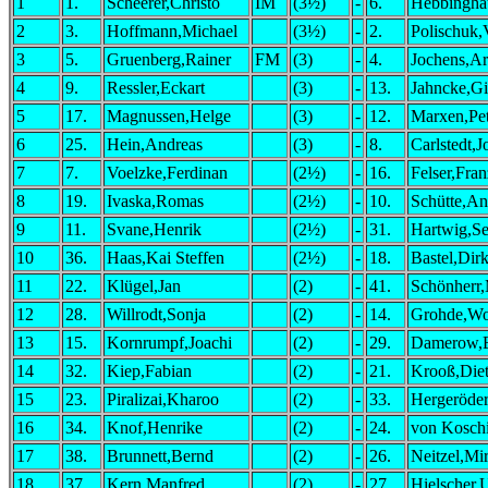
1
1.
Scheerer,Christo
IM
(3½)
-
6.
Hebbingha
2
3.
Hoffmann,Michael
(3½)
-
2.
Polischuk,
3
5.
Gruenberg,Rainer
FM
(3)
-
4.
Jochens,A
4
9.
Ressler,Eckart
(3)
-
13.
Jahncke,Gi
5
17.
Magnussen,Helge
(3)
-
12.
Marxen,Pet
6
25.
Hein,Andreas
(3)
-
8.
Carlstedt,J
7
7.
Voelzke,Ferdinan
(2½)
-
16.
Felser,Fran
8
19.
Ivaska,Romas
(2½)
-
10.
Schütte,An
9
11.
Svane,Henrik
(2½)
-
31.
Hartwig,Se
10
36.
Haas,Kai Steffen
(2½)
-
18.
Bastel,Dir
11
22.
Klügel,Jan
(2)
-
41.
Schönherr
12
28.
Willrodt,Sonja
(2)
-
14.
Grohde,Wo
13
15.
Kornrumpf,Joachi
(2)
-
29.
Damerow,B
14
32.
Kiep,Fabian
(2)
-
21.
Krooß,Die
15
23.
Piralizai,Kharoo
(2)
-
33.
Hergeröder
16
34.
Knof,Henrike
(2)
-
24.
von Koschi
17
38.
Brunnett,Bernd
(2)
-
26.
Neitzel,Mi
18
37.
Kern,Manfred
(2)
-
27.
Hielscher,