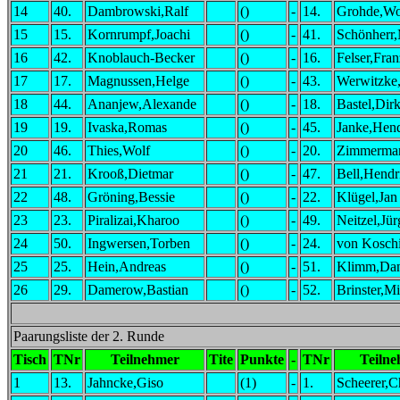
14
40.
Dambrowski,Ralf
()
-
14.
Grohde,Wo
15
15.
Kornrumpf,Joachi
()
-
41.
Schönherr
16
42.
Knoblauch-Becker
()
-
16.
Felser,Fran
17
17.
Magnussen,Helge
()
-
43.
Werwitzke,
18
44.
Ananjew,Alexande
()
-
18.
Bastel,Dir
19
19.
Ivaska,Romas
()
-
45.
Janke,Hend
20
46.
Thies,Wolf
()
-
20.
Zimmerma
21
21.
Krooß,Dietmar
()
-
47.
Bell,Hendr
22
48.
Gröning,Bessie
()
-
22.
Klügel,Jan
23
23.
Piralizai,Kharoo
()
-
49.
Neitzel,Jü
24
50.
Ingwersen,Torben
()
-
24.
von Koschi
25
25.
Hein,Andreas
()
-
51.
Klimm,Dan
26
29.
Damerow,Bastian
()
-
52.
Brinster,M
Paarungsliste der 2. Runde
Tisch
TNr
Teilnehmer
Tite
Punkte
-
TNr
Teiln
1
13.
Jahncke,Giso
(1)
-
1.
Scheerer,C