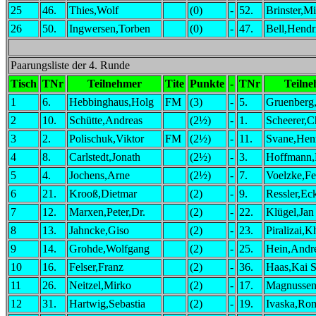
25
46.
Thies,Wolf
(0)
-
52.
Brinster,M
26
50.
Ingwersen,Torben
(0)
-
47.
Bell,Hendr
Paarungsliste der 4. Runde
Tisch
TNr
Teilnehmer
Tite
Punkte
-
TNr
Teiln
1
6.
Hebbinghaus,Holg
FM
(3)
-
5.
Gruenberg
2
10.
Schütte,Andreas
(2½)
-
1.
Scheerer,C
3
2.
Polischuk,Viktor
FM
(2½)
-
11.
Svane,Hen
4
8.
Carlstedt,Jonath
(2½)
-
3.
Hoffmann,
5
4.
Jochens,Arne
(2½)
-
7.
Voelzke,Fe
6
21.
Krooß,Dietmar
(2)
-
9.
Ressler,Eck
7
12.
Marxen,Peter,Dr.
(2)
-
22.
Klügel,Jan
8
13.
Jahncke,Giso
(2)
-
23.
Piralizai,K
9
14.
Grohde,Wolfgang
(2)
-
25.
Hein,Andr
10
16.
Felser,Franz
(2)
-
36.
Haas,Kai S
11
26.
Neitzel,Mirko
(2)
-
17.
Magnussen
12
31.
Hartwig,Sebastia
(2)
-
19.
Ivaska,Ro