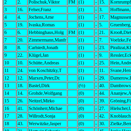
2
2.
Polischuk,Viktor
FM
(1)
-
15.
Kornrumpf
3
16.
Felser,Franz
(1)
-
3.
Hoffmann,
4
4.
Jochens,Arne
(1)
-
17.
Magnussen
5
19.
Ivaska,Romas
(1)
-
5.
Gruenberg
6
6.
Hebbinghaus,Holg
FM
(1)
-
21.
Krooß,Die
7
20.
Zimmermann,Manfr
(1)
-
7.
Voelzke,Fe
8
8.
Carlstedt,Jonath
(1)
-
23.
Piralizai,K
9
22.
Klügel,Jan
(1)
-
9.
Ressler,Eck
10
10.
Schütte,Andreas
(1)
-
25.
Hein,Andr
11
24.
von Koschitzky,T
(1)
-
11.
Svane,Hen
12
12.
Marxen,Peter,Dr.
(1)
-
29.
Damerow,B
13
18.
Bastel,Dirk
(½)
-
40.
Dambrowsk
14
14.
Grohde,Wolfgang
(0)
-
44.
Ananjew,A
15
26.
Neitzel,Mirko
(0)
-
39.
Gröning,Fi
16
41.
Schönherr,Michae
(0)
-
27.
Hielscher,
17
28.
Willrodt,Sonja
(0)
-
42.
Knoblauch
18
43.
Werwitzke,Jasper
(0)
-
30.
Zielke,Ber