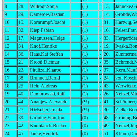
8
28.
Willrodt,Sonja
(1)
-
13.
Jahncke,Gi
9
29.
Damerow,Bastian
(1)
-
14.
Grohde,Wo
10
15.
Kornrumpf,Joachi
(1)
-
31.
Hartwig,Se
11
32.
Kiep,Fabian
(1)
-
16.
Felser,Fran
12
17.
Magnussen,Helge
(1)
-
33.
Hergeröder
13
34.
Knof,Henrike
(1)
-
19.
Ivaska,Ro
14
36.
Haas,Kai Steffen
(1)
-
20.
Zimmerma
15
21.
Krooß,Dietmar
(1)
-
35.
Behrendt,M
16
23.
Piralizai,Kharoo
(1)
-
37.
Kern,Manf
17
38.
Brunnett,Bernd
(1)
-
24.
von Koschi
18
25.
Hein,Andreas
(1)
-
43.
Werwitzke,
19
40.
Dambrowski,Ralf
(1)
-
26.
Neitzel,Mi
20
44.
Ananjew,Alexande
(½)
-
41.
Schönherr
21
27.
Hielscher,Ursula
(½)
-
30.
Zielke,Ber
22
39.
Gröning,Finn Jon
(0)
-
48.
Gröning,Be
23
42.
Knoblauch-Becker
(0)
-
49.
Neitzel,Jü
24
45.
Janke,Hendrik
(0)
-
51.
Klimm,Dan