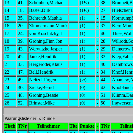
13
41.
Schönherr,Michae
(1½)
-
38.
Brunnett,B
14
18.
Bastel,Dirk
(1½)
-
27.
Hielscher,
15
35.
Behrendt,Matthia
(1)
-
15.
Kornrumpf
16
20.
Zimmermann,Manfr
(1)
-
37.
Kern,Manf
17
24.
von Koschitzky,T
(1)
-
46.
Thies,Wolf
18
39.
Gröning,Finn Jon
(1)
-
28.
Willrodt,S
19
43.
Werwitzke,Jasper
(1)
-
29.
Damerow,B
20
45.
Janke,Hendrik
(1)
-
32.
Kiep,Fabia
21
33.
Hergeröder,Klaus
(1)
-
40.
Dambrowsk
22
47.
Bell,Hendrik
(1)
-
34.
Knof,Henr
23
49.
Neitzel,Jürgen
(½)
-
44.
Ananjew,A
24
30.
Zielke,Bernd
(0)
-
42.
Knoblauch
25
48.
Gröning,Bessie
(0)
-
51.
Klimm,Dan
26
52.
Brinster,Mike
(0)
-
50.
Ingwersen
Paarungsliste der 5. Runde
Tisch
TNr
Teilnehmer
Tite
Punkte
-
TNr
Teiln