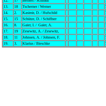
12.
17
Bernert / Schmidt
13.
18
Tscherner / Werner
14.
2.
Kasimir, D. / Hufschild
15.
15
Schütze, D. / Schiffner
16.
8.
Gaier, I. / Gaier, A.
17.
19
Zesewitz, A. / Zesewitz,
18.
11
Johnsen, A. / Johnsen, F.
19.
3.
Klarius / Bieschke