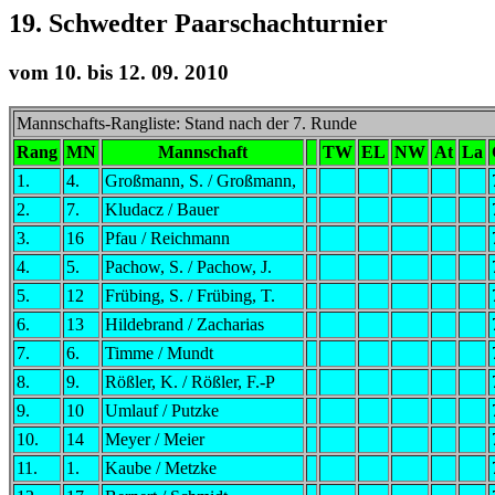
19. Schwedter Paarschachturnier
vom 10. bis 12. 09. 2010
Mannschafts-Rangliste: Stand nach der 7. Runde
Rang
MN
Mannschaft
TW
EL
NW
At
La
1.
4.
Großmann, S. / Großmann,
2.
7.
Kludacz / Bauer
3.
16
Pfau / Reichmann
4.
5.
Pachow, S. / Pachow, J.
5.
12
Frübing, S. / Frübing, T.
6.
13
Hildebrand / Zacharias
7.
6.
Timme / Mundt
8.
9.
Rößler, K. / Rößler, F.-P
9.
10
Umlauf / Putzke
10.
14
Meyer / Meier
11.
1.
Kaube / Metzke