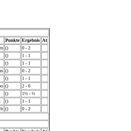
Punkte
Ergebnis
At
lm
()
0 - 2
()
1 - 1
()
1 - 1
as
()
0 - 2
()
1 - 1
bo
()
2 - 0
()
1½ - ½
k
()
1 - 1
ch
()
0 - 2