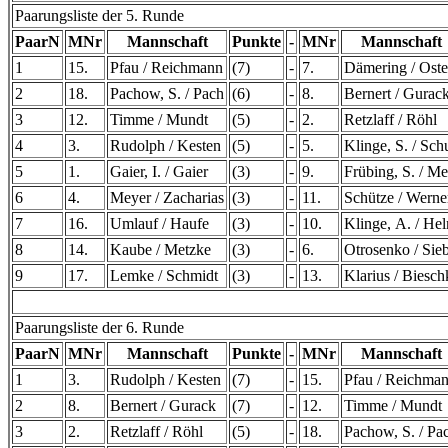
Paarungsliste der 5. Runde
PaarN
MNr
Mannschaft
Punkte
-
MNr
Mannschaft
1
15.
Pfau / Reichmann
(7)
-
7.
Dämering / Oste
2
18.
Pachow, S. / Pach
(6)
-
8.
Bernert / Gurac
3
12.
Timme / Mundt
(5)
-
2.
Retzlaff / Röhl
4
3.
Rudolph / Kesten
(5)
-
5.
Klinge, S. / Sch
5
1.
Gaier, I. / Gaier
(3)
-
9.
Frübing, S. / Me
6
4.
Meyer / Zacharias
(3)
-
11.
Schütze / Werne
7
16.
Umlauf / Haufe
(3)
-
10.
Klinge, A. / He
8
14.
Kaube / Metzke
(3)
-
6.
Otrosenko / Sie
9
17.
Lemke / Schmidt
(3)
-
13.
Klarius / Biesch
Paarungsliste der 6. Runde
PaarN
MNr
Mannschaft
Punkte
-
MNr
Mannschaft
1
3.
Rudolph / Kesten
(7)
-
15.
Pfau / Reichma
2
8.
Bernert / Gurack
(7)
-
12.
Timme / Mundt
3
2.
Retzlaff / Röhl
(5)
-
18.
Pachow, S. / Pa