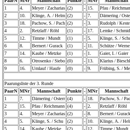
PaarN
MNr
Mannschaft
Punkte
-
MNr
Mannschaft
1
4.
Meyer / Zacharias
(2)
-
15.
Pfau / Reichma
2
10.
Klinge, A. / Helm
(2)
-
7.
Dämering / Oste
3
18.
Pachow, S. / Pach
(2)
-
3.
Rudolph / Kest
4
2.
Retzlaff / Röhl
(1)
-
17.
Lemke / Schmid
5
12.
Timme / Mundt
(1)
-
5.
Klinge, S. / Sch
6
8.
Bernert / Gurack
(1)
-
11.
Schütze / Werne
7
14.
Kaube / Metzke
(1)
-
1.
Gaier, I. / Gaier
8
6.
Otrosenko / Siebo
(0)
-
13.
Klarius / Biesch
9
16.
Umlauf / Haufe
(0)
-
9.
Frübing, S. / Me
Paarungsliste der 3. Runde
PaarN
MNr
Mannschaft
Punkte
-
MNr
Mannschaft
1
7.
Dämering / Osterr
(4)
-
18.
Pachow, S. / Pa
2
15.
Pfau / Reichmann
(4)
-
2.
Retzlaff / Röhl
3
4.
Meyer / Zacharias
(2)
-
8.
Bernert / Gurac
4
5.
Klinge, S. / Schu
(2)
-
10.
Klinge, A. / He
5
14.
Kaube / Metzke
(2)
-
12.
Timme / Mundt