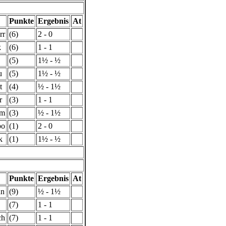
Punkte
Ergebnis
At
rr
(6)
2 - 0
k
(6)
1 - 1
(5)
1½ - ½
u
(5)
1½ - ½
t
(4)
½ - 1½
r
(3)
1 - 1
lm
(3)
½ - 1½
bo
(1)
2 - 0
k
(1)
1½ - ½
Punkte
Ergebnis
At
nn
(9)
½ - 1½
(7)
1 - 1
ch
(7)
1 - 1