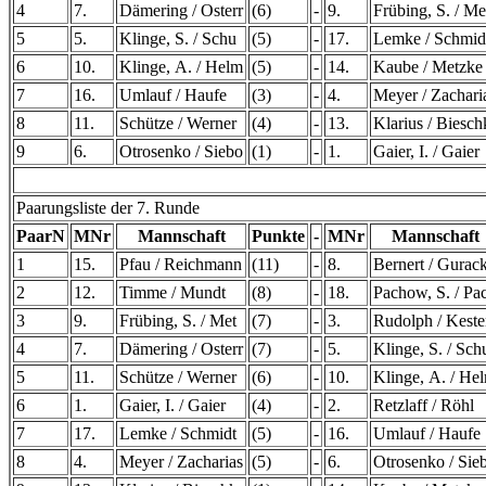
4
7.
Dämering / Osterr
(6)
-
9.
Frübing, S. / Me
5
5.
Klinge, S. / Schu
(5)
-
17.
Lemke / Schmid
6
10.
Klinge, A. / Helm
(5)
-
14.
Kaube / Metzke
7
16.
Umlauf / Haufe
(3)
-
4.
Meyer / Zachari
8
11.
Schütze / Werner
(4)
-
13.
Klarius / Biesch
9
6.
Otrosenko / Siebo
(1)
-
1.
Gaier, I. / Gaier
Paarungsliste der 7. Runde
PaarN
MNr
Mannschaft
Punkte
-
MNr
Mannschaft
1
15.
Pfau / Reichmann
(11)
-
8.
Bernert / Gurac
2
12.
Timme / Mundt
(8)
-
18.
Pachow, S. / Pa
3
9.
Frübing, S. / Met
(7)
-
3.
Rudolph / Kest
4
7.
Dämering / Osterr
(7)
-
5.
Klinge, S. / Sch
5
11.
Schütze / Werner
(6)
-
10.
Klinge, A. / He
6
1.
Gaier, I. / Gaier
(4)
-
2.
Retzlaff / Röhl
7
17.
Lemke / Schmidt
(5)
-
16.
Umlauf / Haufe
8
4.
Meyer / Zacharias
(5)
-
6.
Otrosenko / Sie