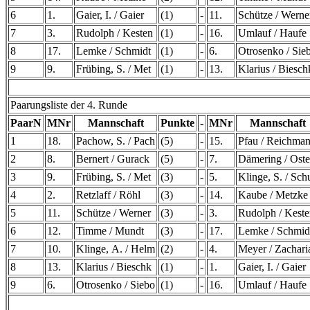
6
1.
Gaier, I. / Gaier
(1)
-
11.
Schütze / Werne
7
3.
Rudolph / Kesten
(1)
-
16.
Umlauf / Haufe
8
17.
Lemke / Schmidt
(1)
-
6.
Otrosenko / Sie
9
9.
Frübing, S. / Met
(1)
-
13.
Klarius / Biesch
Paarungsliste der 4. Runde
PaarN
MNr
Mannschaft
Punkte
-
MNr
Mannschaft
1
18.
Pachow, S. / Pach
(5)
-
15.
Pfau / Reichma
2
8.
Bernert / Gurack
(5)
-
7.
Dämering / Oste
3
9.
Frübing, S. / Met
(3)
-
5.
Klinge, S. / Sch
4
2.
Retzlaff / Röhl
(3)
-
14.
Kaube / Metzke
5
11.
Schütze / Werner
(3)
-
3.
Rudolph / Kest
6
12.
Timme / Mundt
(3)
-
17.
Lemke / Schmid
7
10.
Klinge, A. / Helm
(2)
-
4.
Meyer / Zachari
8
13.
Klarius / Bieschk
(1)
-
1.
Gaier, I. / Gaier
9
6.
Otrosenko / Siebo
(1)
-
16.
Umlauf / Haufe