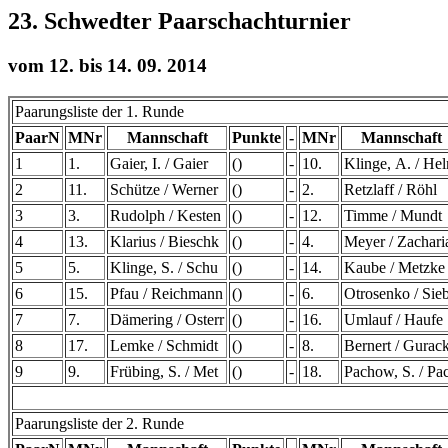
23. Schwedter Paarschachturnier
vom 12. bis 14. 09. 2014
Paarungsliste der 1. Runde
PaarN
MNr
Mannschaft
Punkte
-
MNr
Mannschaft
1
1.
Gaier, I. / Gaier
()
-
10.
Klinge, A. / He
2
11.
Schütze / Werner
()
-
2.
Retzlaff / Röhl
3
3.
Rudolph / Kesten
()
-
12.
Timme / Mundt
4
13.
Klarius / Bieschk
()
-
4.
Meyer / Zachari
5
5.
Klinge, S. / Schu
()
-
14.
Kaube / Metzke
6
15.
Pfau / Reichmann
()
-
6.
Otrosenko / Sie
7
7.
Dämering / Osterr
()
-
16.
Umlauf / Haufe
8
17.
Lemke / Schmidt
()
-
8.
Bernert / Gurac
9
9.
Frübing, S. / Met
()
-
18.
Pachow, S. / Pa
Paarungsliste der 2. Runde