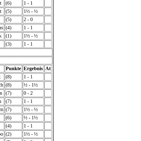
t
(6)
1 - 1
t
(5)
1½ - ½
(5)
2 - 0
as
(4)
1 - 1
k
(1)
1½ - ½
(3)
1 - 1
Punkte
Ergebnis
At
k
(8)
1 - 1
ch
(8)
½ - 1½
en
(7)
0 - 2
u
(7)
1 - 1
lm
(7)
1½ - ½
(6)
½ - 1½
(4)
1 - 1
bo
(2)
1½ - ½