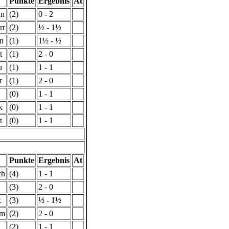
Punkte
Ergebnis
At
nn
(2)
0 - 2
rr
(2)
½ - 1½
en
(1)
1½ - ½
t
(1)
2 - 0
u
(1)
1 - 1
r
(1)
2 - 0
(0)
1 - 1
k
(0)
1 - 1
t
(0)
1 - 1
Punkte
Ergebnis
At
ch
(4)
1 - 1
(3)
2 - 0
k
(3)
½ - 1½
lm
(2)
2 - 0
(2)
1 - 1