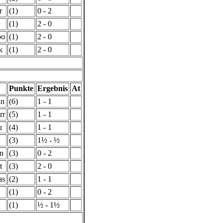
r
(1)
0 - 2
(1)
2 - 0
bo
(1)
2 - 0
k
(1)
2 - 0
Punkte
Ergebnis
At
nn
(6)
1 - 1
rr
(5)
1 - 1
u
(4)
1 - 1
(3)
1½ - ½
en
(3)
0 - 2
t
(3)
2 - 0
as
(2)
1 - 1
(1)
0 - 2
(1)
½ - 1½