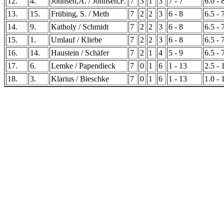
12.
4.
Johnsen,A. / Johnsen,F.
7
3
1
3
7 - 7
6.0 - 
13.
15.
Frübing, S. / Meth
7
2
2
3
6 - 8
6.5 - 
14.
9.
Katholy / Schmidt
7
2
2
3
6 - 8
6.5 - 
15.
1.
Umlauf / Kliebe
7
2
2
3
6 - 8
6.5 - 
16.
14.
Haustein / Schäfer
7
2
1
4
5 - 9
6.5 - 
17.
6.
Lemke / Papendieck
7
0
1
6
1 - 13
2.5 - 
18.
3.
Klarius / Bieschke
7
0
1
6
1 - 13
1.0 - 