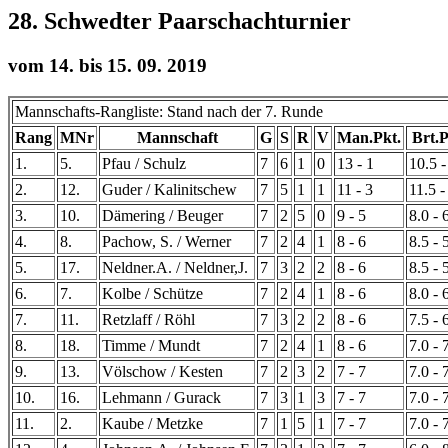
28. Schwedter Paarschachturnier
vom 14. bis 15. 09. 2019
Mannschafts-Rangliste: Stand nach der 7. Runde
Rang
MNr
Mannschaft
G
S
R
V
Man.Pkt.
Brt.P
1.
5.
Pfau / Schulz
7
6
1
0
13 - 1
10.5 -
2.
12.
Guder / Kalinitschew
7
5
1
1
11 - 3
11.5 -
3.
10.
Dämering / Beuger
7
2
5
0
9 - 5
8.0 - 
4.
8.
Pachow, S. / Werner
7
2
4
1
8 - 6
8.5 - 
5.
17.
Neldner.A. / Neldner,J.
7
3
2
2
8 - 6
8.5 - 
6.
7.
Kolbe / Schütze
7
2
4
1
8 - 6
8.0 - 
7.
11.
Retzlaff / Röhl
7
3
2
2
8 - 6
7.5 - 
8.
18.
Timme / Mundt
7
2
4
1
8 - 6
7.0 - 
9.
13.
Völschow / Kesten
7
2
3
2
7 - 7
7.0 - 
10.
16.
Lehmann / Gurack
7
3
1
3
7 - 7
7.0 - 
11.
2.
Kaube / Metzke
7
1
5
1
7 - 7
7.0 - 