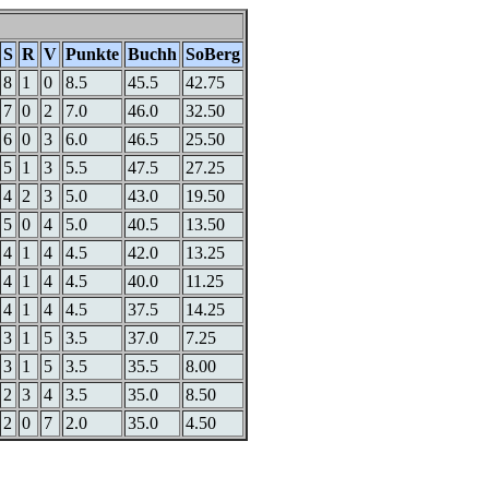
S
R
V
Punkte
Buchh
SoBerg
8
1
0
8.5
45.5
42.75
7
0
2
7.0
46.0
32.50
6
0
3
6.0
46.5
25.50
5
1
3
5.5
47.5
27.25
4
2
3
5.0
43.0
19.50
5
0
4
5.0
40.5
13.50
4
1
4
4.5
42.0
13.25
4
1
4
4.5
40.0
11.25
4
1
4
4.5
37.5
14.25
3
1
5
3.5
37.0
7.25
3
1
5
3.5
35.5
8.00
2
3
4
3.5
35.0
8.50
2
0
7
2.0
35.0
4.50