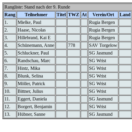
Rangliste: Stand nach der 9. Runde
Rang
Teilnehmer
Titel
TWZ
At
Verein/Ort
Land
1.
Mielke, Paul
Rugia Bergen
2.
Haase, Nicolas
Rugia Bergen
3.
Hillebrand, Kai E
Rugia Bergen
4.
Schünemann, Anne
778
SAV Torgelow
5.
Schluckner, Paul
SG Jasmund
6.
Randschau, Marc
SG Wrist
7.
Hintz, Mika
SG Wrist
8.
Blunk, Selina
SG Wrist
9.
Möller, Patrick
SG Wrist
10.
Bittner, Julius
SG Wrist
11.
Eggert, Daniela
SG Jasmund
12.
Borgert, Benjamin
SG Wrist
13.
Hübner, Sanne
SG Jasmund