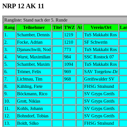
NRP 12 AK 11
Rangliste: Stand nach der 5. Runde
Rang
Teilnehmer
Titel
TWZ
At
Verein/Ort
La
1.
Schamber, Dennis
1219
TuS Makkabi Ros
2.
Focke, Adrian
1210
SF Schwerin
3.
Djanaschwili, Nod
773
TuS Makkabi Ros
4.
Wurst, Maximilian
984
SSC Rostock 07
5.
Schamber, Maxim
1094
TuS Makkabi Ros
6.
Trömer, Felix
969
SAV Torgelow-Dr
7.
Lichtnau, Tim
968
Greifswalder SV
8.
Kähling, Fiete
FHSG Stralsund
9.
Böckmann, Rico
SV Gryps Greifs
10.
Grott, Niklas
SV Gryps Greifs
11.
Kohls, Johann
SV Gryps Greifs
12.
Bohndorf, Tobias
SV Gryps Greifs
13.
Boldt, Silko
FHSG Stralsund