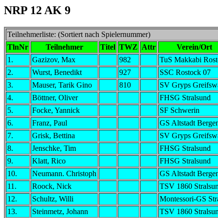
NRP 12 AK 9
Teilnehmerliste: (Sortiert nach Spielernummer)
TlnNr
Teilnehmer
Titel
TWZ
Attr
Verein/Ort
1.
Gazizov, Max
982
TuS Makkabi Rost
2.
Wurst, Benedikt
927
SSC Rostock 07
3.
Mauser, Tarik Gino
810
SV Gryps Greifsw
4.
Böttner, Oliver
FHSG Stralsund
5.
Focke, Yannick
SF Schwerin
6.
Franz, Paul
GS Altstadt Berge
7.
Grisk, Bettina
SV Gryps Greifsw
8.
Jenschke, Tim
FHSG Stralsund
9.
Klatt, Rico
FHSG Stralsund
10.
Neumann. Christoph
GS Altstadt Berge
11.
Roock, Nick
TSV 1860 Stralsu
12.
Schultz, Willi
Montessori-GS Str
13.
Steinmetz, Johann
TSV 1860 Stralsu