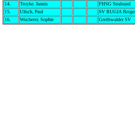
14.
Troyke. Jannis
FHSG Stralsund
15.
Ultsch, Paul
SV RUGIA Berge
16.
Wucherer, Sophie
Greifswalder SV