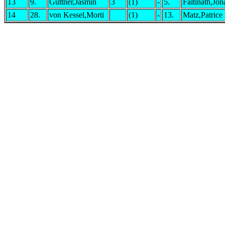
13
9.
Güttner,Jasmin
3
(1)
-
5.
Faltinath,Jon
14
28.
von Kessel,Morti
(1)
-
13.
Matz,Patrice