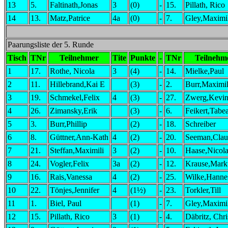
13
5.
Faltinath,Jonas
3
(0)
-
15.
Pillath, Rico
14
13.
Matz,Patrice
4a
(0)
-
7.
Gley,Maximi
Paarungsliste der 5. Runde
Tisch
TNr
Teilnehmer
Tite
Punkte
-
TNr
Teilnehm
1
17.
Rothe, Nicola
3
(4)
-
14.
Mielke,Paul
2
11.
Hillebrand,Kai E
(3)
-
2.
Burr,Maximil
3
19.
Schmekel,Felix
4
(3)
-
27.
Zwerg,Kevi
4
26.
Zimansky,Erik
(3)
-
6.
Feikert,Tabe
5
3.
Burr,Phillip
(2)
-
18.
Schreiber
6
8.
Güttner,Ann-Kath
4
(2)
-
20.
Seeman,Clau
7
21.
Steffan,Maximili
3
(2)
-
10.
Haase,Nicola
8
24.
Vogler,Felix
3a
(2)
-
12.
Krause,Mark
9
16.
Rais,Vanessa
4
(2)
-
25.
Wilke,Hanne
10
22.
Tönjes,Jennifer
4
(1½)
-
23.
Torkler,Till
11
1.
Biel, Paul
(1)
-
7.
Gley,Maximi
12
15.
Pillath, Rico
3
(1)
-
4.
Däbritz, Chri