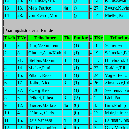
12
26.
Zimansky,Erik
()
-
12.
Krause,Mark
13
13.
Matz,Patrice
4a
()
-
27.
Zwerg,Kevi
14
28.
von Kessel,Morti
()
-
14.
Mielke,Paul
Paarungsliste der 2. Runde
Tisch
TNr
Teilnehmer
Tite
Punkte
-
TNr
Teilnehm
1
2.
Burr,Maximilian
(1)
-
18.
Schreiber
2
8.
Güttner,Ann-Kath
4
(1)
-
19.
Schmekel,Fel
3
21.
Steffan,Maximili
3
(1)
-
11.
Hillebrand,K
4
14.
Mielke,Paul
(1)
-
23.
Torkler,Till
5
15.
Pillath, Rico
3
(1)
-
24.
Vogler,Felix
6
17.
Rothe, Nicola
3
(1)
-
26.
Zimansky,Er
7
27.
Zwerg,Kevin
(1)
-
20.
Seeman,Clau
8
6.
Feikert,Tabea
3
(½)
-
1.
Biel, Paul
9
12.
Krause,Markus
4a
(0)
-
3.
Burr,Phillip
10
4.
Däbritz, Chris
(0)
-
13.
Matz,Patrice
11
16.
Rais,Vanessa
4
(0)
-
5.
Faltinath,Jon
12
22.
Tönjes,Jennifer
4
(0)
-
7.
Gley,Maximi