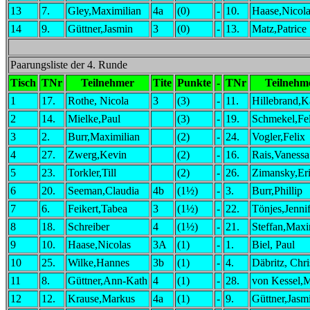
13
7.
Gley,Maximilian
4a
(0)
-
10.
Haase,Nicola
14
9.
Güttner,Jasmin
3
(0)
-
13.
Matz,Patrice
Paarungsliste der 4. Runde
Tisch
TNr
Teilnehmer
Tite
Punkte
-
TNr
Teilnehm
1
17.
Rothe, Nicola
3
(3)
-
11.
Hillebrand,K
2
14.
Mielke,Paul
(3)
-
19.
Schmekel,Fel
3
2.
Burr,Maximilian
(2)
-
24.
Vogler,Felix
4
27.
Zwerg,Kevin
(2)
-
16.
Rais,Vanessa
5
23.
Torkler,Till
(2)
-
26.
Zimansky,Er
6
20.
Seeman,Claudia
4b
(1½)
-
3.
Burr,Phillip
7
6.
Feikert,Tabea
3
(1½)
-
22.
Tönjes,Jenni
8
18.
Schreiber
4
(1½)
-
21.
Steffan,Maxi
9
10.
Haase,Nicolas
3A
(1)
-
1.
Biel, Paul
10
25.
Wilke,Hannes
3b
(1)
-
4.
Däbritz, Chri
11
8.
Güttner,Ann-Kath
4
(1)
-
28.
von Kessel,M
12
12.
Krause,Markus
4a
(1)
-
9.
Güttner,Jasm