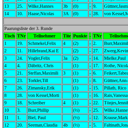
13
25.
Wilke,Hannes
3b
(0)
-
9.
Güttner,Jasm
14
10.
Haase,Nicolas
3A
(0)
-
28.
von Kessel,M
Paarungsliste der 3. Runde
Tisch
TNr
Teilnehmer
Tite
Punkte
-
TNr
Teilnehm
1
19.
Schmekel,Felix
4
(2)
-
2.
Burr,Maximil
2
11.
Hillebrand,Kai E
(2)
-
27.
Zwerg,Kevi
3
24.
Vogler,Felix
3a
(2)
-
14.
Mielke,Paul
4
4.
Däbritz, Chris
(1)
-
17.
Rothe, Nicol
5
21.
Steffan,Maximili
3
(1)
-
6.
Feikert,Tabe
6
23.
Torkler,Till
(1)
-
8.
Güttner,Ann
7
26.
Zimansky,Erik
(1)
-
15.
Pillath, Rico
8
28.
von Kessel,Morti
(1)
-
16.
Rais,Vanessa
9
18.
Schreiber
4
(1)
-
22.
Tönjes,Jenni
10
3.
Burr,Phillip
(½)
-
25.
Wilke,Hanne
11
1.
Biel, Paul
(½)
-
12.
Krause,Mark
12
20.
Seeman,Claudia
4b
(½)
-
5.
Faltinath,Jon