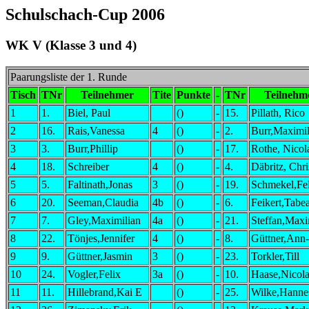
Schulschach-Cup 2006
WK V (Klasse 3 und 4)
Paarungsliste der 1. Runde
Tisch
TNr
Teilnehmer
Tite
Punkte
-
TNr
Teilnehm
1
1.
Biel, Paul
()
-
15.
Pillath, Rico
2
16.
Rais,Vanessa
4
()
-
2.
Burr,Maximil
3
3.
Burr,Phillip
()
-
17.
Rothe, Nicol
4
18.
Schreiber
4
()
-
4.
Däbritz, Chri
5
5.
Faltinath,Jonas
3
()
-
19.
Schmekel,Fel
6
20.
Seeman,Claudia
4b
()
-
6.
Feikert,Tabe
7
7.
Gley,Maximilian
4a
()
-
21.
Steffan,Maxi
8
22.
Tönjes,Jennifer
4
()
-
8.
Güttner,Ann
9
9.
Güttner,Jasmin
3
()
-
23.
Torkler,Till
10
24.
Vogler,Felix
3a
()
-
10.
Haase,Nicola
11
11.
Hillebrand,Kai E
()
-
25.
Wilke,Hanne