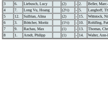
3
6.
Liebusch, Lucy
(2)
-
2.
Beller, Marc
4
7.
Long Vu, Hoang
(2½)
-
5.
Langhoff, T
5
12.
Sulfrian, Alina
(2)
-
15.
Wittstock, Ni
6
3.
Böttcher, Moritz
(1½)
-
10.
Rohlfing, Pat
7
9.
Rachau, Max
(1)
-
13.
Thomas, Chr
8
1.
Arndt, Philipp
(1)
-
14.
Walter, Ann