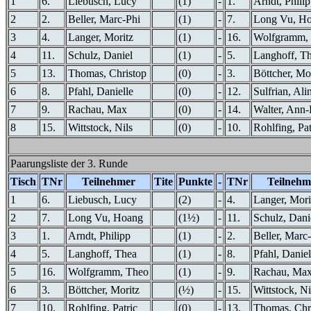
1
6.
Liebusch, Lucy
(1)
-
1.
Arndt, Phili
2
2.
Beller, Marc-Phi
(1)
-
7.
Long Vu, H
3
4.
Langer, Moritz
(1)
-
16.
Wolfgramm,
4
11.
Schulz, Daniel
(1)
-
5.
Langhoff, T
5
13.
Thomas, Christop
(0)
-
3.
Böttcher, Mo
6
8.
Pfahl, Danielle
(0)
-
12.
Sulfrian, Ali
7
9.
Rachau, Max
(0)
-
14.
Walter, Ann
8
15.
Wittstock, Nils
(0)
-
10.
Rohlfing, Pat
Paarungsliste der 3. Runde
Tisch
TNr
Teilnehmer
Tite
Punkte
-
TNr
Teilnehm
1
6.
Liebusch, Lucy
(2)
-
4.
Langer, Mori
2
7.
Long Vu, Hoang
(1½)
-
11.
Schulz, Dani
3
1.
Arndt, Philipp
(1)
-
2.
Beller, Marc
4
5.
Langhoff, Thea
(1)
-
8.
Pfahl, Daniel
5
16.
Wolfgramm, Theo
(1)
-
9.
Rachau, Ma
6
3.
Böttcher, Moritz
(½)
-
15.
Wittstock, Ni
7
10.
Rohlfing, Patric
(0)
-
13.
Thomas, Chr