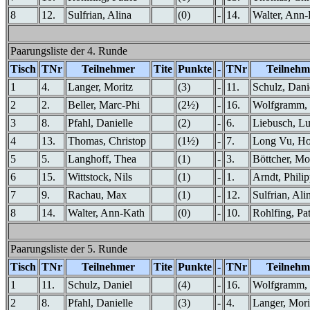
8
12.
Sulfrian, Alina
(0)
-
14.
Walter, Ann
Paarungsliste der 4. Runde
Tisch
TNr
Teilnehmer
Tite
Punkte
-
TNr
Teilnehm
1
4.
Langer, Moritz
(3)
-
11.
Schulz, Dani
2
2.
Beller, Marc-Phi
(2½)
-
16.
Wolfgramm,
3
8.
Pfahl, Danielle
(2)
-
6.
Liebusch, L
4
13.
Thomas, Christop
(1½)
-
7.
Long Vu, H
5
5.
Langhoff, Thea
(1)
-
3.
Böttcher, Mo
6
15.
Wittstock, Nils
(1)
-
1.
Arndt, Phili
7
9.
Rachau, Max
(1)
-
12.
Sulfrian, Ali
8
14.
Walter, Ann-Kath
(0)
-
10.
Rohlfing, Pat
Paarungsliste der 5. Runde
Tisch
TNr
Teilnehmer
Tite
Punkte
-
TNr
Teilnehm
1
11.
Schulz, Daniel
(4)
-
16.
Wolfgramm,
2
8.
Pfahl, Danielle
(3)
-
4.
Langer, Mori