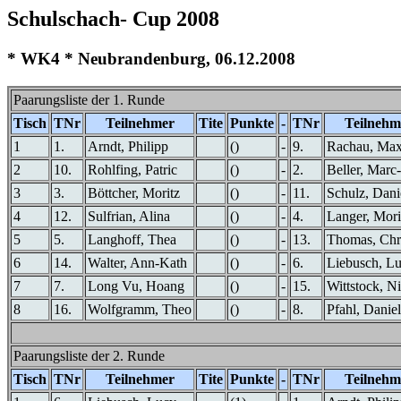
Schulschach- Cup 2008
* WK4 * Neubrandenburg, 06.12.2008
Paarungsliste der 1. Runde
Tisch
TNr
Teilnehmer
Tite
Punkte
-
TNr
Teilnehm
1
1.
Arndt, Philipp
()
-
9.
Rachau, Ma
2
10.
Rohlfing, Patric
()
-
2.
Beller, Marc
3
3.
Böttcher, Moritz
()
-
11.
Schulz, Dani
4
12.
Sulfrian, Alina
()
-
4.
Langer, Mori
5
5.
Langhoff, Thea
()
-
13.
Thomas, Chr
6
14.
Walter, Ann-Kath
()
-
6.
Liebusch, L
7
7.
Long Vu, Hoang
()
-
15.
Wittstock, Ni
8
16.
Wolfgramm, Theo
()
-
8.
Pfahl, Daniel
Paarungsliste der 2. Runde
Tisch
TNr
Teilnehmer
Tite
Punkte
-
TNr
Teilnehm