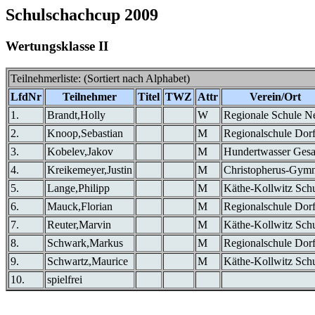
Schulschachcup 2009
Wertungsklasse II
Teilnehmerliste: (Sortiert nach Alphabet)
LfdNr
Teilnehmer
Titel
TWZ
Attr
Verein/Ort
1.
Brandt,Holly
W
Regionale Schule N
2.
Knoop,Sebastian
M
Regionalschule Dor
3.
Kobelev,Jakov
M
Hundertwasser Ges
4.
Kreikemeyer,Justin
M
Christopherus-Gym
5.
Lange,Philipp
M
Käthe-Kollwitz Sch
6.
Mauck,Florian
M
Regionalschule Dor
7.
Reuter,Marvin
M
Käthe-Kollwitz Sch
8.
Schwark,Markus
M
Regionalschule Dor
9.
Schwartz,Maurice
M
Käthe-Kollwitz Sch
10.
spielfrei