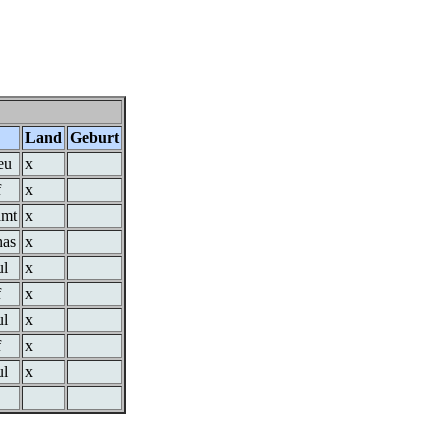
Land
Geburt
eu
x
f
x
amt
x
nas
x
ul
x
f
x
ul
x
f
x
ul
x