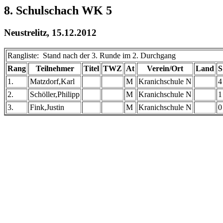
8. Schulschach WK 5
Neustrelitz, 15.12.2012
Rangliste: Stand nach der 3. Runde im 2. Durchgang
Rang
Teilnehmer
Titel
TWZ
At
Verein/Ort
Land
S
1.
Matzdorf,Karl
M
Kranichschule N
4
2.
Schöller,Philipp
M
Kranichschule N
1
3.
Fink,Justin
M
Kranichschule N
0