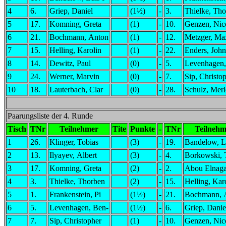
4
6.
Griep, Daniel
(1½)
-
3.
Thielke, Th
5
17.
Komning, Greta
(1)
-
10.
Genzen, Nic
6
21.
Bochmann, Anton
(1)
-
12.
Metzger, Ma
7
15.
Helling, Karolin
(1)
-
22.
Enders, John
8
14.
Dewitz, Paul
(0)
-
5.
Levenhagen,
9
24.
Werner, Marvin
(0)
-
7.
Sip, Christo
10
18.
Lauterbach, Clar
(0)
-
28.
Schulz, Merl
Paarungsliste der 4. Runde
Tisch
TNr
Teilnehmer
Tite
Punkte
-
TNr
Teilnehm
1
26.
Klinger, Tobias
(3)
-
19.
Bandelow, L
2
13.
Ilyayev, Albert
(3)
-
4.
Borkowski, 
3
17.
Komning, Greta
(2)
-
2.
Abou Elnaga
4
3.
Thielke, Thorben
(2)
-
15.
Helling, Kar
5
1.
Frankenstein, Pi
(1½)
-
21.
Bochmann, 
6
5.
Levenhagen, Ben-
(1½)
-
6.
Griep, Danie
7
7.
Sip, Christopher
(1)
-
10.
Genzen, Nic