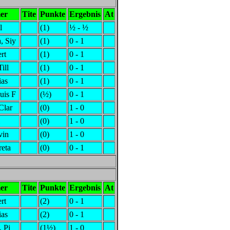
er
Tite
Punkte
Ergebnis
At
l
(1)
½ - ½
, Siy
(1)
0 - 1
rt
(1)
0 - 1
Till
(1)
0 - 1
ias
(1)
0 - 1
uis F
(½)
0 - 1
Clar
(0)
1 - 0
(0)
1 - 0
vin
(0)
1 - 0
eta
(0)
0 - 1
er
Tite
Punkte
Ergebnis
At
rt
(2)
0 - 1
ias
(2)
0 - 1
, Pi
(1½)
1 - 0