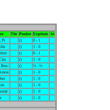
er
Tite
Punkte
Ergebnis
At
, Pi
()
0 - 1
olin
()
1 - 0
orben
()
0 - 1
Clar
()
1 - 0
 Ben-
()
½ - ½
Anton
()
1 - 0
pher
()
1 - 0
vin
()
1 - 0
ximil
()
1 - 0
e
()
1 - 0