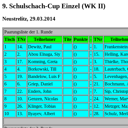
9. Schulschach-Cup Einzel (WK II)
Neustrelitz, 29.03.2014
Paarungsliste der 1. Runde
Tisch
TNr
Teilnehmer
Tite
Punkte
-
TNr
Teilnehm
1
14.
Dewitz, Paul
()
-
1.
Frankenstein
2
2.
Abou Elnaga, Siy
()
-
15.
Helling, Kar
3
17.
Komning, Greta
()
-
3.
Thielke, Th
4
4.
Borkowski, Till
()
-
18.
Lauterbach, 
5
19.
Bandelow, Luis F
()
-
5.
Levenhagen,
6
6.
Griep, Daniel
()
-
21.
Bochmann, 
7
22.
Enders, John
()
-
7.
Sip, Christo
8
10.
Genzen, Nicolas
()
-
24.
Werner, Mar
9
26.
Klinger, Tobias
()
-
12.
Metzger, Ma
10
13.
Ilyayev, Albert
()
-
28.
Schulz, Merl