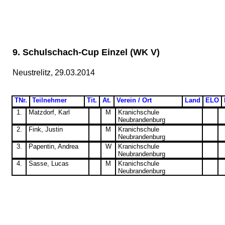
9. Schulschach-Cup Einzel (WK V)
Neustrelitz, 29.03.2014
TNr.
Teilnehmer
Tit.
At.
Verein / Ort
Land
ELO
1.
Matzdorf, Karl
M
Kranichschule
Neubrandenburg
2.
Fink, Justin
M
Kranichschule
Neubrandenburg
3.
Papentin, Andrea
W
Kranichschule
Neubrandenburg
4.
Sasse, Lucas
M
Kranichschule
Neubrandenburg