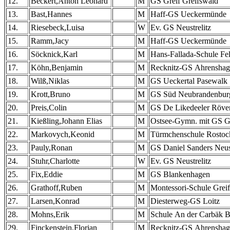
12.
Beckert,Anton Leonard
M
GS Greif Greifswald
13.
Bast,Hannes
M
Haff-GS Ueckermünde
14.
Riesebeck,Luisa
W
Ev. GS Neustrelitz
15.
Ramm,Jacy
M
Haff-GS Ueckermünde
16.
Söcknick,Karl
M
Hans-Fallada-Schule Fe
17.
Köhn,Benjamin
M
Recknitz-GS Ahrensha
18.
Wilß,Niklas
M
GS Ueckertal Pasewalk
19.
Krott,Bruno
M
GS Süd Neubrandenbur
20.
Preis,Colin
M
GS De Likedeeler Röve
21.
Kießling,Johann Elias
M
Ostsee-Gymn. mit GS G
22.
Markovych,Keonid
M
Türmchenschule Rostoc
23.
Pauly,Ronan
M
GS Daniel Sanders Neus
24.
Stuhr,Charlotte
W
Ev. GS Neustrelitz
25.
Fix,Eddie
M
GS Blankenhagen
26.
Grathoff,Ruben
M
Montessori-Schule Grei
27.
Larsen,Konrad
M
Diesterweg-GS Loitz
28.
Mohns,Erik
M
Schule An der Carbäk 
29.
Finckenstein,Florian
M
Recknitz-GS Ahrensha