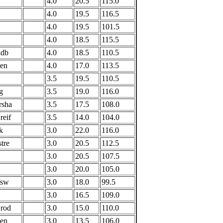
4.0
20.5
115.0
4.0
19.5
116.5
4.0
19.5
101.5
4.0
18.5
115.5
ldb
4.0
18.5
110.5
gen
4.0
17.0
113.5
3.5
19.5
110.5
g
3.5
19.0
116.0
rsha
3.5
17.5
108.0
reif
3.5
14.0
104.0
k
3.0
22.0
116.0
tre
3.0
20.5
112.5
3.0
20.5
107.5
3.0
20.0
105.0
fsw
3.0
18.0
99.5
3.0
16.5
109.0
Brod
3.0
15.0
110.0
gen
3.0
13.5
106.0