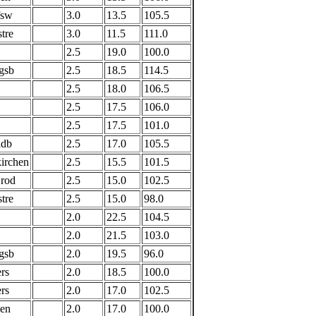
fsw
3.0
13.5
105.5
tre
3.0
11.5
111.0
2.5
19.0
100.0
gsb
2.5
18.5
114.5
2.5
18.0
106.5
2.5
17.5
106.0
2.5
17.5
101.0
ldb
2.5
17.0
105.5
irchen
2.5
15.5
101.5
Brod
2.5
15.0
102.5
tre
2.5
15.0
98.0
2.0
22.5
104.5
2.0
21.5
103.0
gsb
2.0
19.5
96.0
rs
2.0
18.5
100.0
rs
2.0
17.0
102.5
gen
2.0
17.0
100.0