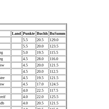
Land
Punkte
Buchh
BuSumm
5.5
20.5
129.0
5.5
20.0
123.5
rg
5.0
19.5
115.5
rg
4.5
28.0
116.0
fsw
4.5
20.0
121.5
k
4.5
20.0
112.5
tre
4.5
19.5
121.5
fsw
4.5
17.0
124.5
4.0
22.5
117.5
reif
4.0
22.0
125.5
ldb
4.0
20.5
121.5