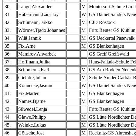
30.
Lange,Alexander
M
Montessori-Schule Grei
31.
Habermann,Lara Joy
W
GS Daniel Sanders Neus
32.
Schumann,Jarkko
M
CJD Rostock
33.
Wörmer,Tjado Johannes
M
Fritz-Reuter GS Kühlun
34.
Wilß,Jannik
M
GS Ueckertal Pasewalk
35.
Fix,Arne
M
GS Blankenhagen
36.
Mamirov,Anvarbek
GS Greif Greifswald
37.
Hoffmann,Julika
Hans-Fallada-Schule Fe
38.
Schomerus,Karl
M
GS Am Bodden Neuenk
39.
Giehrke,Julian
M
Schule An der Carbäk 
40.
Könnecke,Jasmin
W
GS Daniel Sanders Neus
41.
Fix,Marten
M
GS Blankenhagen
42.
Names,Bjarne
M
GS Blankenhagen
43.
Silwedel,Lenja
Fritz-Reuter GS Kühlun
44.
Glawe,Philipp
M
GS Lütte Nordlichter De
45.
Weinke,Lukas
M
GS Lütte Nordlichter De
46.
Göttsche,Jost
M
Recknitz-GS Ahrensha