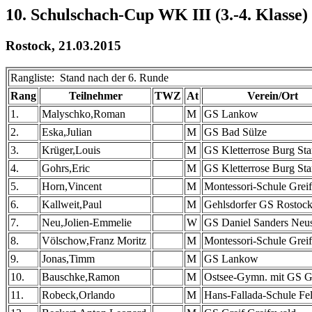
10. Schulschach-Cup WK III (3.-4. Klasse)
Rostock, 21.03.2015
Rangliste: Stand nach der 6. Runde
Rang
Teilnehmer
TWZ
At
Verein/Ort
1.
Malyschko,Roman
M
GS Lankow
2.
Eska,Julian
M
GS Bad Sülze
3.
Krüger,Louis
M
GS Kletterrose Burg Sta
4.
Gohrs,Eric
M
GS Kletterrose Burg Sta
5.
Horn,Vincent
M
Montessori-Schule Grei
6.
Kallweit,Paul
M
Gehlsdorfer GS Rostoc
7.
Neu,Jolien-Emmelie
W
GS Daniel Sanders Neus
8.
Völschow,Franz Moritz
M
Montessori-Schule Grei
9.
Jonas,Timm
M
GS Lankow
10.
Bauschke,Ramon
M
Ostsee-Gymn. mit GS G
11.
Robeck,Orlando
M
Hans-Fallada-Schule Fe