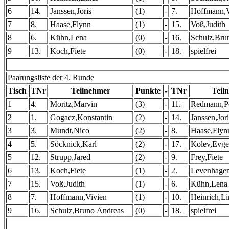
6
14.
Janssen,Joris
(1)
-
7.
Hoffmann,V
7
8.
Haase,Flynn
(1)
-
15.
Voß,Judith
8
6.
Kühn,Lena
(0)
-
16.
Schulz,Bru
9
13.
Koch,Fiete
(0)
-
18.
spielfrei
Paarungsliste der 4. Runde
Tisch
TNr
Teilnehmer
Punkte
-
TNr
Teil
1
4.
Moritz,Marvin
(3)
-
11.
Redmann,P
2
1.
Gogacz,Konstantin
(2)
-
14.
Janssen,Jori
3
3.
Mundt,Nico
(2)
-
8.
Haase,Flyn
4
5.
Söcknick,Karl
(2)
-
17.
Kolev,Evge
5
12.
Strupp,Jared
(2)
-
9.
Frey,Fiete
6
13.
Koch,Fiete
(1)
-
2.
Levenhagen
7
15.
Voß,Judith
(1)
-
6.
Kühn,Lena
8
7.
Hoffmann,Vivien
(1)
-
10.
Heinrich,Li
9
16.
Schulz,Bruno Andreas
(0)
-
18.
spielfrei