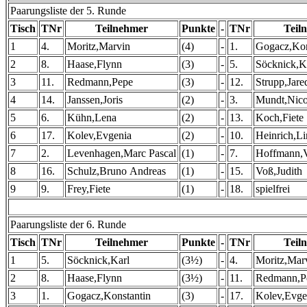
Paarungsliste der 5. Runde
Tisch
TNr
Teilnehmer
Punkte
-
TNr
Teil
1
4.
Moritz,Marvin
(4)
-
1.
Gogacz,Kon
2
8.
Haase,Flynn
(3)
-
5.
Söcknick,K
3
11.
Redmann,Pepe
(3)
-
12.
Strupp,Jare
4
14.
Janssen,Joris
(2)
-
3.
Mundt,Nic
5
6.
Kühn,Lena
(2)
-
13.
Koch,Fiete
6
17.
Kolev,Evgenia
(2)
-
10.
Heinrich,Li
7
2.
Levenhagen,Marc Pascal
(1)
-
7.
Hoffmann,V
8
16.
Schulz,Bruno Andreas
(1)
-
15.
Voß,Judith
9
9.
Frey,Fiete
(1)
-
18.
spielfrei
Paarungsliste der 6. Runde
Tisch
TNr
Teilnehmer
Punkte
-
TNr
Teil
1
5.
Söcknick,Karl
(3½)
-
4.
Moritz,Mar
2
8.
Haase,Flynn
(3½)
-
11.
Redmann,P
3
1.
Gogacz,Konstantin
(3)
-
17.
Kolev,Evge