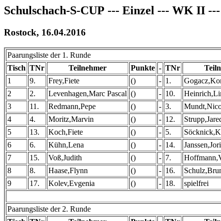
Schulschach-S-CUP --- Einzel --- WK II ---
Rostock, 16.04.2016
Paarungsliste der 1. Runde
Tisch
TNr
Teilnehmer
Punkte
-
TNr
Teil
1
9.
Frey,Fiete
()
-
1.
Gogacz,Kon
2
2.
Levenhagen,Marc Pascal
()
-
10.
Heinrich,Li
3
11.
Redmann,Pepe
()
-
3.
Mundt,Nic
4
4.
Moritz,Marvin
()
-
12.
Strupp,Jare
5
13.
Koch,Fiete
()
-
5.
Söcknick,K
6
6.
Kühn,Lena
()
-
14.
Janssen,Jori
7
15.
Voß,Judith
()
-
7.
Hoffmann,V
8
8.
Haase,Flynn
()
-
16.
Schulz,Bru
9
17.
Kolev,Evgenia
()
-
18.
spielfrei
Paarungsliste der 2. Runde