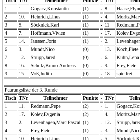
Tisch
TNr
Teilnehmer
Punkte
-
TNr
Teil
1
1.
Gogacz,Konstantin
(1)
-
8.
Haase,Flyn
2
10.
Heinrich,Linus
(1)
-
4.
Moritz,Mar
3
5.
Söcknick,Karl
(1)
-
11.
Redmann,P
4
7.
Hoffmann,Vivien
(1)
-
17.
Kolev,Evge
5
14.
Janssen,Joris
(1)
-
2.
Levenhagen
6
3.
Mundt,Nico
(0)
-
13.
Koch,Fiete
7
12.
Strupp,Jared
(0)
-
6.
Kühn,Lena
8
16.
Schulz,Bruno Andreas
(0)
-
9.
Frey,Fiete
9
15.
Voß,Judith
(0)
-
18.
spielfrei
Paarungsliste der 3. Runde
Tisch
TNr
Teilnehmer
Punkte
-
TNr
Teil
1
11.
Redmann,Pepe
(2)
-
1.
Gogacz,Kon
2
17.
Kolev,Evgenia
(2)
-
4.
Moritz,Mar
3
2.
Levenhagen,Marc Pascal
(1)
-
12.
Strupp,Jare
4
9.
Frey,Fiete
(1)
-
3.
Mundt,Nic
5
10.
Heinrich,Linus
(1)
-
5.
Söcknick,K