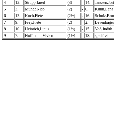
4
12.
Strupp,Jared
(3)
-
14.
Janssen,Jori
5
3.
Mundt,Nico
(2)
-
6.
Kühn,Lena
6
13.
Koch,Fiete
(2½)
-
16.
Schulz,Bru
7
9.
Frey,Fiete
(2)
-
2.
Levenhagen
8
10.
Heinrich,Linus
(1½)
-
15.
Voß,Judith
9
7.
Hoffmann,Vivien
(1½)
-
18.
spielfrei