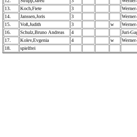
12.
Strupp,Jared
3
Werner
13.
Koch,Fiete
3
Werner
14.
Janssen,Joris
3
Werner
15.
Voß,Judith
3
w
Werner
16.
Schulz,Bruno Andreas
4
Juri-Ga
17.
Kolev,Evgenia
4
w
Werner
18.
spielfrei