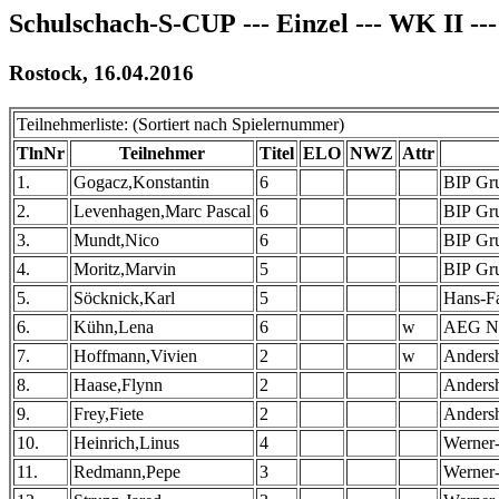
Schulschach-S-CUP --- Einzel --- WK II ---
Rostock, 16.04.2016
Teilnehmerliste: (Sortiert nach Spielernummer)
TlnNr
Teilnehmer
Titel
ELO
NWZ
Attr
1.
Gogacz,Konstantin
6
BIP Gr
2.
Levenhagen,Marc Pascal
6
BIP Gr
3.
Mundt,Nico
6
BIP Gr
4.
Moritz,Marvin
5
BIP Gr
5.
Söcknick,Karl
5
Hans-Fa
6.
Kühn,Lena
6
w
AEG Ne
7.
Hoffmann,Vivien
2
w
Andersh
8.
Haase,Flynn
2
Andersh
9.
Frey,Fiete
2
Andersh
10.
Heinrich,Linus
4
Werner
11.
Redmann,Pepe
3
Werner