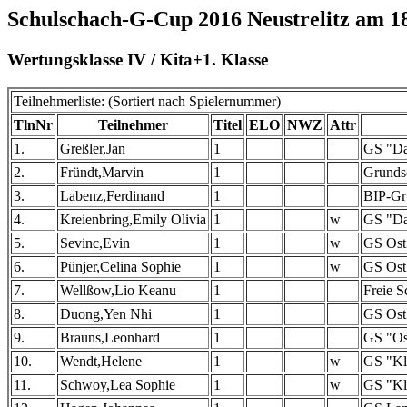
Schulschach-G-Cup 2016 Neustrelitz am 1
Wertungsklasse IV / Kita+1. Klasse
Teilnehmerliste: (Sortiert nach Spielernummer)
TlnNr
Teilnehmer
Titel
ELO
NWZ
Attr
1.
Greßler,Jan
1
GS "Dan
2.
Fründt,Marvin
1
Grunds
3.
Labenz,Ferdinand
1
BIP-Gr
4.
Kreienbring,Emily Olivia
1
w
GS "Dan
5.
Sevinc,Evin
1
w
GS Ost
6.
Pünjer,Celina Sophie
1
w
GS Ost
7.
Wellßow,Lio Keanu
1
Freie 
8.
Duong,Yen Nhi
1
GS Ost
9.
Brauns,Leonhard
1
GS "Ost
10.
Wendt,Helene
1
w
GS "Kle
11.
Schwoy,Lea Sophie
1
w
GS "Kle