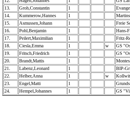
12.
Hagen,Johannes
1
GS Lan
13.
Groh,Constantin
1
Evangel
14.
Kummerow,Hannes
1
Martins
15.
Asmussen,Johann
1
Freie 
16.
Pohl,Benjamin
1
Hans-Fa
17.
Peilert,Maximilian
1
Fritz-
18.
Ciesla,Emma
1
w
GS "Ost
19.
Fritsch,Friedrich
1
GS "Ost
20.
Brandt,Mattis
1
Montess
21.
Labenz,Leonard
1
BIP-Gr
22.
Helber,Anna
1
w
Kollwi
23.
Engel,Matti
1
Grunds
24.
Hempel,Johannes
1
GS "Vi